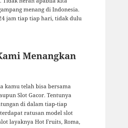
. Tidak heran apabila kita
ne gampang menang di Indonesia.
4 jam tiap tiap hari, tidak dulu
 Kami Menangkan
aka kamu telah bisa bersama
aupun Slot Gacor. Tentunya
tungan di dalam tiap-tiap
terdapat ratusan model slot
slot layaknya Hot Fruits, Roma,