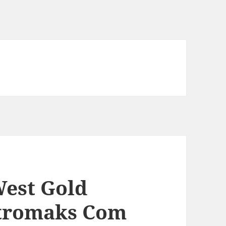
West Gold
atromaks Com