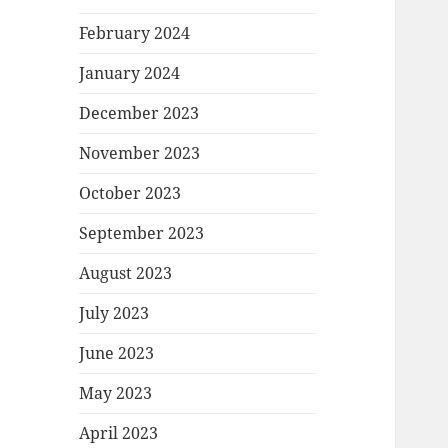
February 2024
January 2024
December 2023
November 2023
October 2023
September 2023
August 2023
July 2023
June 2023
May 2023
April 2023