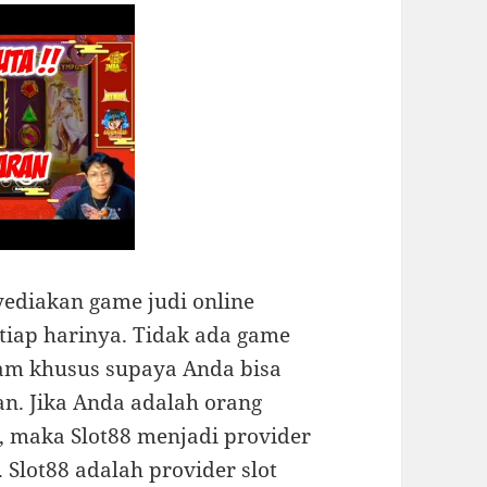
yediakan game judi online
tiap harinya. Tidak ada game
 jam khusus supaya Anda bisa
n. Jika Anda adalah orang
, maka Slot88 menjadi provider
 Slot88 adalah provider slot