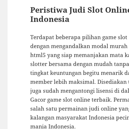
Peristiwa Judi Slot Online
Indonesia
Terdapat beberapa pilihan game slo
dengan mengandalkan modal murah da
html5 yang siap memanjakan mata k
slotter bersama dengan mudah tanpa
tingkat keuntungan begitu menarik d
member lebih maksimal. Disediakan 
juga sudah mengantongi lisensi di d
Gacor game slot online terbaik. Per
salah satu permainan judi online yan
kalangan masyarakat Indonesia pecint
mania Indonesia.