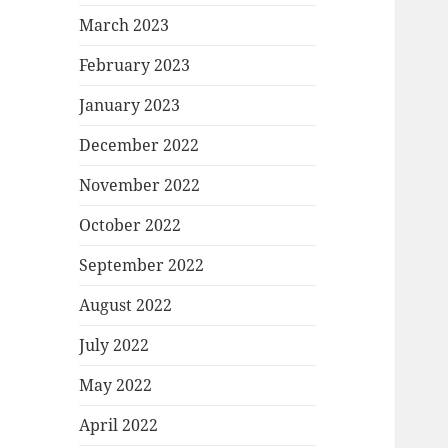
March 2023
February 2023
January 2023
December 2022
November 2022
October 2022
September 2022
August 2022
July 2022
May 2022
April 2022