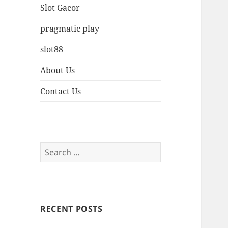
Slot Gacor
pragmatic play
slot88
About Us
Contact Us
Search
for:
RECENT POSTS