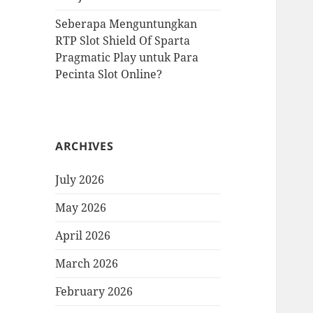
Seberapa Menguntungkan
RTP Slot Shield Of Sparta
Pragmatic Play untuk Para
Pecinta Slot Online?
ARCHIVES
July 2026
May 2026
April 2026
March 2026
February 2026