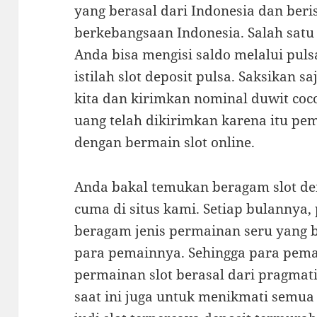
yang berasal dari Indonesia dan beri
berkebangsaan Indonesia. Salah satu 
Anda bisa mengisi saldo melalui puls
istilah slot deposit pulsa. Saksikan s
kita dan kirimkan nominal duwit coc
uang telah dikirimkan karena itu pe
dengan bermain slot online.
Anda bakal temukan beragam slot dem
cuma di situs kami. Setiap bulannya
beragam jenis permainan seru yang b
para pemainnya. Sehingga para pema
permainan slot berasal dari pragmati
saat ini juga untuk menikmati semua