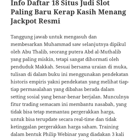
Info Daftar 18 Situs Judi Slot
Paling Baru Kerap Kasih Menang
Jackpot Resmi
Tanggung jawab untuk mengasuh dan
membesarkan Muhammad saw selanjutnya dipikul
oleh Abu Thalib, seorang putera Abd al-Muthalib
yang paling miskin, tetapi sangat dihormati oleh
penduduk Makkah. Sesuai bersama uraian di muka,
tulisan di dalam buku ini menggunakan pendekatan
historis empiris yakni pendekatan yang melihat tiap-
tiap permasalahan yang dibahas berada dalam
setting sosial yang benar-benar berjalan. Munculnya
fitur trading semacam ini membantu nasabah, yang
tidak bisa tetap memantau pergerakkan harga,
untuk bisa terupdate secara real-time dan tidak
ketinggalan pergerakkan harga saham. Training
dalam bentuk Philip Webinar yang diadakan 3 kali