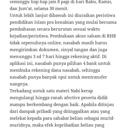
seminggu tiap tiap jam 8 pagi di hari Rabu, Kamis,
dan Jum’at, selama 30 menit.
Untuk lebih lanjut dibawah ini diuraikan peristiwa
pendidikan Islam pra kenabian yang mulai bersama
pembahasan secara berurutan sesuai waktu
kejadian/peristiwa. Pembukaan akun saham di RHB
tidak sepenuhnya online, nasabah masih harus
mengirimkan dokumen, sinyal tangan dan juga
menunggu 3 sd 7 hari hingga rekening aktif. Di
aplikasi ini, nasabah punya pilihan 4 bank untuk
membuka rekening dana nasabah, sehingga
nasabah punya banyak opsi untuk mentransfer
uangnya.
Terkadang untuk satu materi Nabi kerap
mengulangi hingga ranah afective peserta didik
mampu berkembang dengan baik. Apabila ditinjau
dari dampak pribadi yang ditinggalkan atau yang
melekat kepada para sahabat beliau sebagai murid-
muridnya, maka efek kepribadian beliau yang