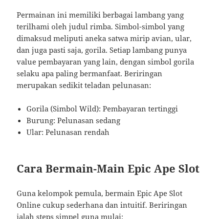
Permainan ini memiliki berbagai lambang yang
terilhami oleh judul rimba. Simbol-simbol yang
dimaksud meliputi aneka satwa mirip avian, ular,
dan juga pasti saja, gorila. Setiap lambang punya
value pembayaran yang lain, dengan simbol gorila
selaku apa paling bermanfaat. Beriringan
merupakan sedikit teladan pelunasan:
Gorila (Simbol Wild): Pembayaran tertinggi
Burung: Pelunasan sedang
Ular: Pelunasan rendah
Cara Bermain-Main Epic Ape Slot
Guna kelompok pemula, bermain Epic Ape Slot
Online cukup sederhana dan intuitif. Beriringan
ialah steps simpel guna mulai: