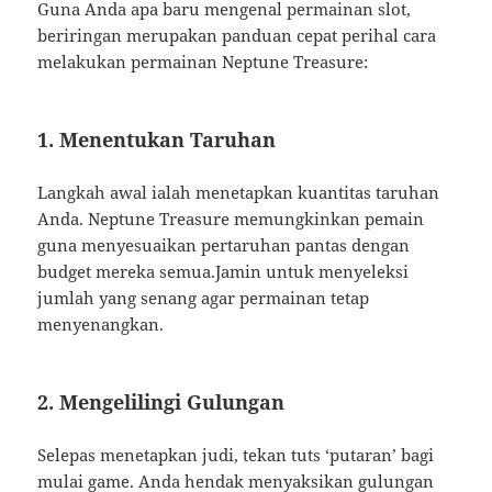
Guna Anda apa baru mengenal permainan slot,
beriringan merupakan panduan cepat perihal cara
melakukan permainan Neptune Treasure:
1. Menentukan Taruhan
Langkah awal ialah menetapkan kuantitas taruhan
Anda. Neptune Treasure memungkinkan pemain
guna menyesuaikan pertaruhan pantas dengan
budget mereka semua.Jamin untuk menyeleksi
jumlah yang senang agar permainan tetap
menyenangkan.
2. Mengelilingi Gulungan
Selepas menetapkan judi, tekan tuts ‘putaran’ bagi
mulai game. Anda hendak menyaksikan gulungan