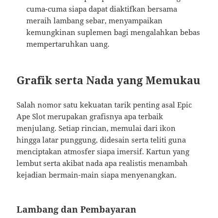
cuma-cuma siapa dapat diaktifkan bersama
meraih lambang sebar, menyampaikan
kemungkinan suplemen bagi mengalahkan bebas
mempertaruhkan uang.
Grafik serta Nada yang Memukau
Salah nomor satu kekuatan tarik penting asal Epic
Ape Slot merupakan grafisnya apa terbaik
menjulang. Setiap rincian, memulai dari ikon
hingga latar punggung, didesain serta teliti guna
menciptakan atmosfer siapa imersif. Kartun yang
lembut serta akibat nada apa realistis menambah
kejadian bermain-main siapa menyenangkan.
Lambang dan Pembayaran