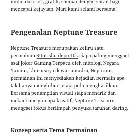
mulai dari ciri, grafik, sampai dengan saran bagi
mencapai kejayaan. Mari kami selami bersama!
Pengenalan Neptune Treasure
Neptune Treasure merupakan keliru satu
permainan
Situs slot depo 10k
siapa paling menggaet
asal Joker Gaming.Terpacu oleh mitologi Negara
Yunani, khususnya dewa samudra, Neptunus,
permainan ini menyediakan kejadian bermain apa
tak hanya menghibur tetapi pula menghasilkan.
Bersama penampilan visual siapa menarik dan
mekanisme gim apa kreatif, Neptune Treasure
menggaet fokus berlimpah penyuka taruhan daring.
Konsep serta Tema Permainan