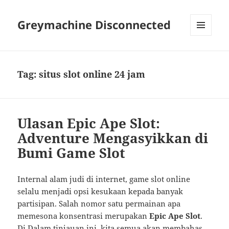
Greymachine Disconnected
MENU
AND
WIDGETS
Tag:
situs slot online 24 jam
Ulasan Epic Ape Slot:
Adventure Mengasyikkan di
Bumi Game Slot
Internal alam judi di internet, game slot online
selalu menjadi opsi kesukaan kepada banyak
partisipan. Salah nomor satu permainan apa
memesona konsentrasi merupakan
Epic Ape Slot
.
Di Dalam tinjauan ini, kita semua akan membahas