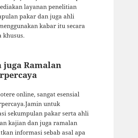
yediakan layanan penelitian
pulan pakar dan juga ahli
menggunakan kabar itu secara
a khusus.
n juga Ramalan
erpercaya
tere online, sangat esensial
erpercaya.Jamin untuk
asi sekumpulan pakar serta ahli
kan kajian dan juga ramalan
tkan informasi sebab asal apa