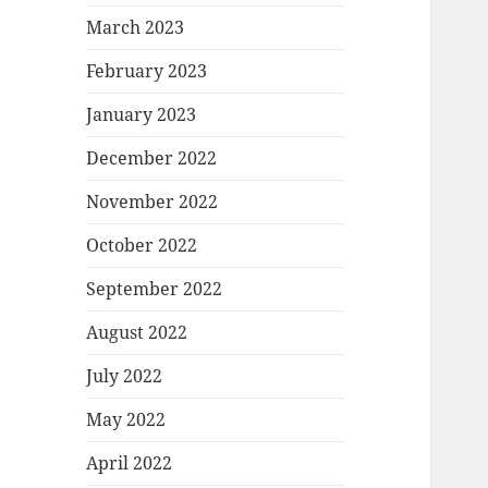
March 2023
February 2023
January 2023
December 2022
November 2022
October 2022
September 2022
August 2022
July 2022
May 2022
April 2022