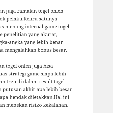
n juga ramalan togel onlen
ok pelaku.Keliru satunya
as menang internal game togel
 penelitian yang akurat,
gka-angka yang lebih benar
a mengalahkan bonus besar.
an togel onlen juga bisa
s strategi game siapa lebih
n tren di dalam result togel
n putusan akhir apa lebih besar
apa hendak diletakkan.Hal ini
dan menekan risiko kekalahan.