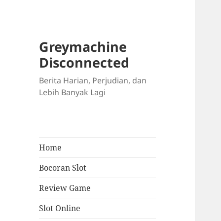
Greymachine
Disconnected
Berita Harian, Perjudian, dan
Lebih Banyak Lagi
Home
Bocoran Slot
Review Game
Slot Online