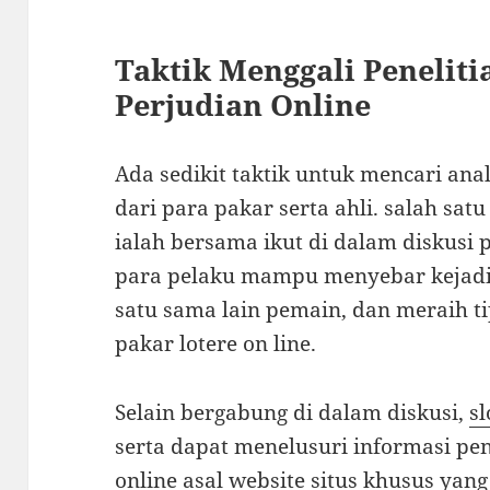
Taktik Menggali Penelit
Perjudian Online
Ada sedikit taktik untuk mencari anal
dari para pakar serta ahli. salah sat
ialah bersama ikut di dalam diskusi 
para pelaku mampu menyebar kejadi
satu sama lain pemain, dan meraih t
pakar lotere on line.
Selain bergabung di dalam diskusi,
sl
serta dapat menelusuri informasi pen
online asal website situs khusus yan