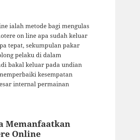
line ialah metode bagi mengulas
 lotere on line apa sudah keluar
apa tepat, sekumpulan pakar
olong pelaku di dalam
di bakal keluar pada undian
u memperbaiki kesempatan
esar internal permainan
uga Memanfaatkan
re Online