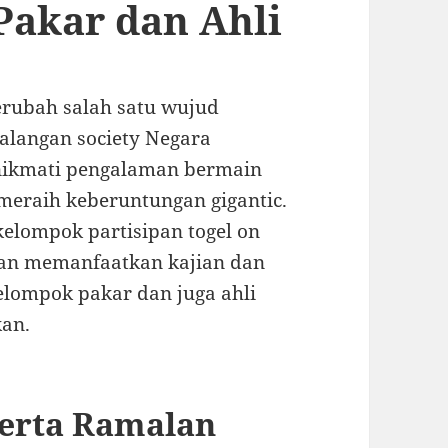
 Pakar dan Ahli
erubah salah satu wujud
kalangan society Negara
nikmati pengalaman bermain
 meraih keberuntungan gigantic.
 kelompok partisipan togel on
dan memanfaatkan kajian dan
elompok pakar dan juga ahli
an.
serta Ramalan