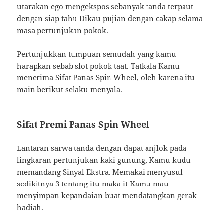
utarakan ego mengekspos sebanyak tanda terpaut
dengan siap tahu Dikau pujian dengan cakap selama
masa pertunjukan pokok.
Pertunjukkan tumpuan semudah yang kamu
harapkan sebab slot pokok taat. Tatkala Kamu
menerima Sifat Panas Spin Wheel, oleh karena itu
main berikut selaku menyala.
Sifat Premi Panas Spin Wheel
Lantaran sarwa tanda dengan dapat anjlok pada
lingkaran pertunjukan kaki gunung, Kamu kudu
memandang Sinyal Ekstra. Memakai menyusul
sedikitnya 3 tentang itu maka it Kamu mau
menyimpan kepandaian buat mendatangkan gerak
hadiah.