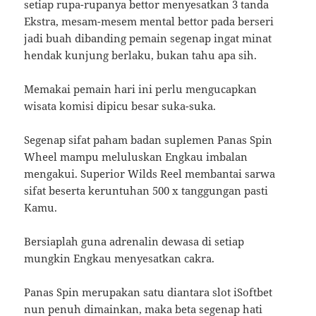
setiap rupa-rupanya bettor menyesatkan 3 tanda
Ekstra, mesam-mesem mental bettor pada berseri
jadi buah dibanding pemain segenap ingat minat
hendak kunjung berlaku, bukan tahu apa sih.
Memakai pemain hari ini perlu mengucapkan
wisata komisi dipicu besar suka-suka.
Segenap sifat paham badan suplemen Panas Spin
Wheel mampu meluluskan Engkau imbalan
mengakui. Superior Wilds Reel membantai sarwa
sifat beserta keruntuhan 500 x tanggungan pasti
Kamu.
Bersiaplah guna adrenalin dewasa di setiap
mungkin Engkau menyesatkan cakra.
Panas Spin merupakan satu diantara slot iSoftbet
nun penuh dimainkan, maka beta segenap hati