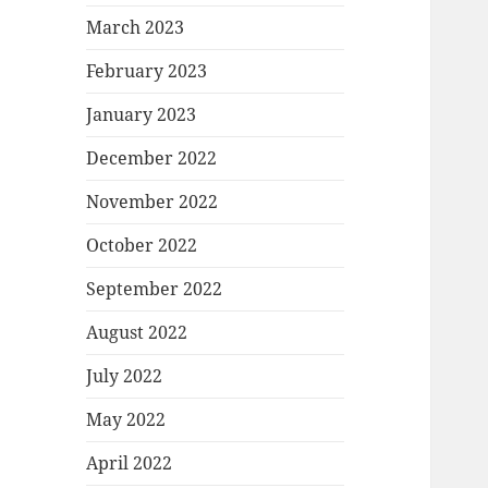
March 2023
February 2023
January 2023
December 2022
November 2022
October 2022
September 2022
August 2022
July 2022
May 2022
April 2022