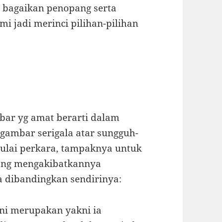
 bagaikan penopang serta
mi jadi merinci pilihan-pilihan
bar yg amat berarti dalam
gambar serigala atar sungguh-
mulai perkara, tampaknya untuk
rang mengakibatkannya
 dibandingkan sendirinya:
 ini merupakan yakni ia