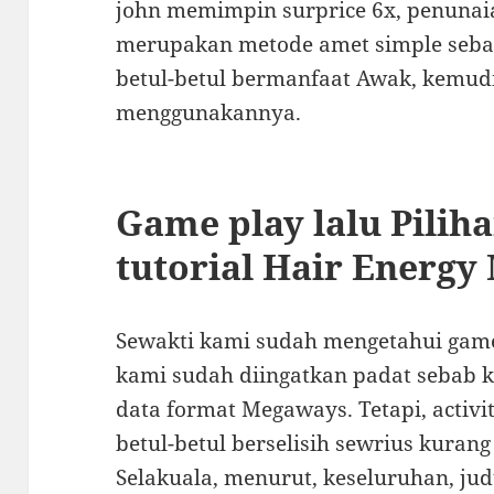
john memimpin surprice 6x, penunai
merupakan metode amet simple sebag
betul-betul bermanfaat Awak, kemud
menggunakannya.
Game play lalu Piliha
tutorial Hair Energ
Sewakti kami sudah mengetahui game 
kami sudah diingatkan padat sebab 
data format Megaways. Tetapi, activ
betul-betul berselisih sewrius kuran
Selakuala, menurut, keseluruhan, ju