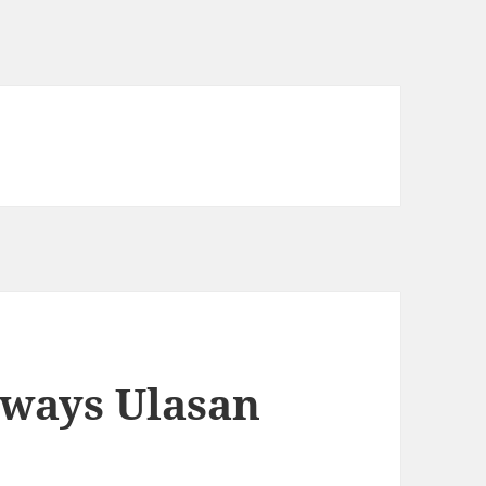
ways Ulasan