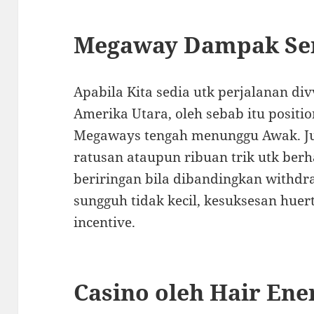
Megaway Dampak Ser
Apabila Kita sedia utk perjalanan di
Amerika Utara, oleh sebab itu positio
Megaways tengah menunggu Awak. Ju
ratusan ataupun ribuan trik utk ber
beriringan bila dibandingkan with
sungguh tidak kecil, kesuksesan huer
incentive.
Casino oleh Hair En