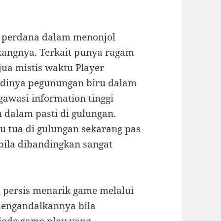
an perdana dalam menonjol
kangnya. Terkait punya ragam
a mistis waktu Player
adinya pegunungan biru dalam
gawasi information tinggi
dalam pasti di gulungan.
u tua di gulungan sekarang pas
bila dibandingkan sangat
persis menarik game melalui
mengandalkannya bila