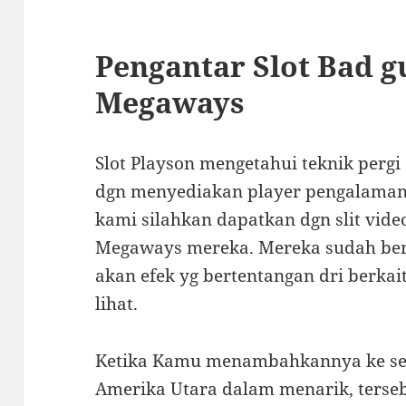
Pengantar Slot Bad g
Megaways
Slot Playson mengetahui teknik pergi
dgn menyediakan player pengalaman y
kami silahkan dapatkan dgn slit vide
Megaways mereka. Mereka sudah be
akan efek yg bertentangan dri berka
lihat.
Ketika Kamu menambahkannya ke ser
Amerika Utara dalam menarik, terse