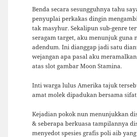
Benda secara sesungguhnya tahu sa
penyuplai perkakas dingin mengambi
tak masyhur. Sekalipun sub-genre ter
seragam target, aku menunjuk guna 
adendum. Ini dianggap jadi satu dia
wejangan apa pasal aku meramalka
atas slot gambar Moon Stamina.
Inti warga lulus Amerika tajuk ters
amat molek dipadukan bersama sifat
Kejadian pokok nun menunjukkan dist
& seberapa berkuasa tampilannya disi
menyedot spesies grafis poli aib yang