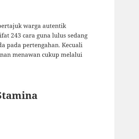
 bertajuk warga autentik
ifat 243 cara guna lulus sedang
ada pada pertengahan. Kecuali
si nan menawan cukup melalui
Stamina