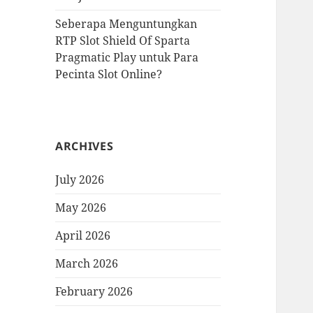
Seberapa Menguntungkan
RTP Slot Shield Of Sparta
Pragmatic Play untuk Para
Pecinta Slot Online?
ARCHIVES
July 2026
May 2026
April 2026
March 2026
February 2026