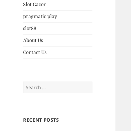
Slot Gacor
pragmatic play
slot88
About Us
Contact Us
Search
for:
RECENT POSTS