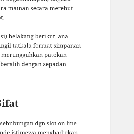
ara mainan secara merebut
t.
si) belakang berikut, ana
ngil tatkala format simpanan
n merungguhkan patokan
 beralih dengan sepadan
ifat
sehubungan dgn slot on line
onde istimewa menghadirkan