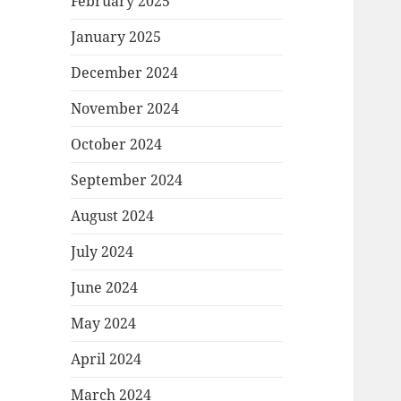
February 2025
January 2025
December 2024
November 2024
October 2024
September 2024
August 2024
July 2024
June 2024
May 2024
April 2024
March 2024