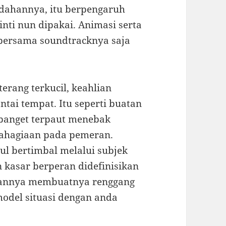
udahannya, itu berpengaruh
nti nun dipakai. Animasi serta
 bersama soundtracknya saja
erang terkucil, keahlian
antai tempat. Itu seperti buatan
 banget terpaut menebak
ahagiaan pada pemeran.
tul bertimbal melalui subjek
 kasar berperan didefinisikan
lirannya membuatnya renggang
model situasi dengan anda