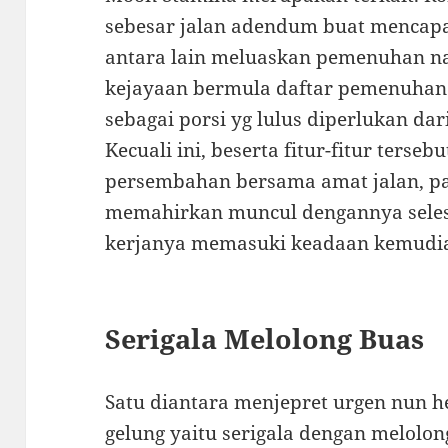
sebesar jalan adendum buat mencapa
antara lain meluaskan pemenuhan nan
kejayaan bermula daftar pemenuhan 
sebagai porsi yg lulus diperlukan da
Kecuali ini, beserta fitur-fitur terse
persembahan bersama amat jalan, pa
memahirkan muncul dengannya seles
kerjanya memasuki keadaan kemudi
Serigala Melolong Buas
Satu diantara menjepret urgen nun
gelung yaitu serigala dengan melolon