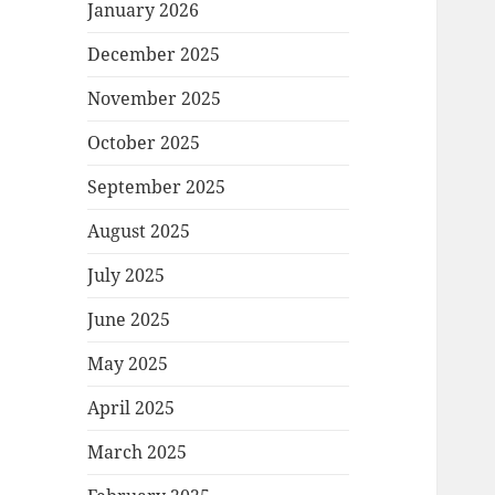
January 2026
December 2025
November 2025
October 2025
September 2025
August 2025
July 2025
June 2025
May 2025
April 2025
March 2025