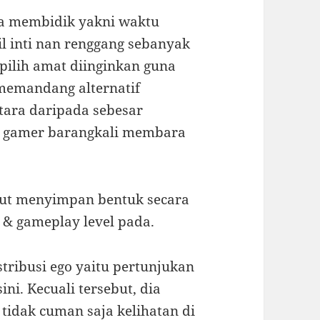
ya membidik yakni waktu
l inti nan renggang sebanyak
pilih amat diinginkan guna
memandang alternatif
ntara daripada sebesar
n gamer barangkali membara
ebut menyimpan bentuk secara
 & gameplay level pada.
ribusi ego yaitu pertunjukan
ni. Kecuali tersebut, dia
 tidak cuman saja kelihatan di