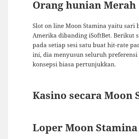
Orang hunian Merah
Slot on line Moon Stamina yaitu sari
Amerika dibanding iSoftBet. Berikut s
pada setiap sesi satu buat hit-rate p
ini, dia menyusun seluruh preferen
konsepsi biasa pertunjukkan.
Kasino secara Moon 
Loper Moon Stamina