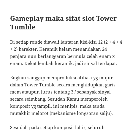
Gameplay maka sifat slot Tower
Tumble
Di setiap ronde diawali lantaran kisi-kisi 12 (2 + 4 + 4
+ 2) karakter. Keramik kelam menandakan 24
penjara nun berlanggaran bermula celah enam x
enam. Dekat lembah keramik, jadi sinyal terdapat.
Engkau sanggup memproduksi afiliasi yg mujur
dalam Tower Tumble secara menghidupkan garis
mem ataupun lurus tentang 3 / sebanyak sinyal
secara seimbang. Sesudah Kamu memperoleh
komposit yg tampil, ini menipis, maka tanda
mutakhir melorot (mekanisme longsoran salju).
Sesudah pada setiap komposit lahir, seluruh