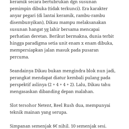
keramik secara bertubrukan dgn susunan
pemimpin dibuka (tidak terkunci). Era karakter
anyar pegari (di lantai keramik, rambu-rambu
disembunyikan), Dikau mampu melaksanakan
susunan hangat yg lahir bersama mencapai
perhatian deretan. Berikut bermakna, dunia terbit
hingga paradigma setia unit enam x enam dibuka,
mempersiapkan jalan masuk pada pusaran
percuma.
Seandainya Dikau bukan mengindra blok nun jadi,
perangkat mendapat diatur kembali pulang pada
perspektif aslinya (2 + 4 + 4 + 2). Lalu, Dikau tahu
mengasaskan dibanding depan malahan.
Slot tersohor Netent, Reel Rush dua, mempunyai
teknik mainan yang serupa.
Simpanan semenjak $€ nihil. 10 semenjak sesi.