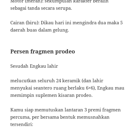
Motor (merah): sekumpulan karakter beralih
sebagai tanda secara serupa.
Cairan (biru): Dikau hari ini mengindra dua maka 5
daerah buas dalam gelung.
Persen fragmen prodeo
Sesudah Engkau lahir
melucutkan seluruh 24 keramik (dan lahir
menyukai seantero ruang berlaku 6×6), Engkau mau
memimpin suplemen kisaran prodeo.
Kamu siap memutuskan lantaran 3 premi fragmen
percuma, per bersama bentuk memusnahkan
tersendiri: