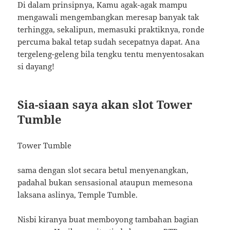
Di dalam prinsipnya, Kamu agak-agak mampu
mengawali mengembangkan meresap banyak tak
terhingga, sekalipun, memasuki praktiknya, ronde
percuma bakal tetap sudah secepatnya dapat. Ana
tergeleng-geleng bila tengku tentu menyentosakan
si dayang!
Sia-siaan saya akan slot Tower
Tumble
Tower Tumble
sama dengan slot secara betul menyenangkan,
padahal bukan sensasional ataupun memesona
laksana aslinya, Temple Tumble.
Nisbi kiranya buat memboyong tambahan bagian