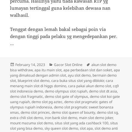
percuma. Hasilnya yaitu tiada kawasan RTP yg
lumayan tertinggal guna kelebihan dewasa nan
walhasil.
Tenggat dengan lemah bakal sebagai poin via
dengan tinggi pada pelaku yg mengedepankan per.
…
Posted
Categories
Tags
February 14, 2023
Gacor Slot Online
akun slot demo
on
bisa withdraw
,
apa itu main slot
,
apa perbedaan slot dan soket
,
apa
yang dimaksud dengan admin slot
,
ayu slot demo
,
bermain demo
slot
,
blueprint slot demo
,
cara buka situs slot yang diblokir
,
cara
menang main slot di higgs domino
,
cara pakai akun demo slot
,
cq9
slot indonesia demo
,
demo olympus slot rupiah
,
demo slot dt asia
,
demo slot fragmatic
,
demo slot gate of olympus
,
demo slot koi gate
uang rupiah
,
demo slot pg aztec
,
demo slot pragmatic gates of
olympus rupiah indonesia
,
demo slot pragmatic sweet bonanza
xmas
,
demo slot princes
,
demo slot queen of bounty
,
demo slot sg
,
extra chili slot demo
,
iron bank slot demo
,
main slot demo joker
,
mount mazuma slot demo
,
situs slot yang ada cashback 100
,
situs
slot yang bisa demo
,
sky queen slot demo
,
slot apa
,
slot demo anti