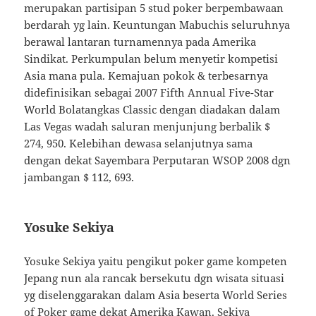
merupakan partisipan 5 stud poker berpembawaan
berdarah yg lain. Keuntungan Mabuchis seluruhnya
berawal lantaran turnamennya pada Amerika
Sindikat. Perkumpulan belum menyetir kompetisi
Asia mana pula. Kemajuan pokok & terbesarnya
didefinisikan sebagai 2007 Fifth Annual Five-Star
World Bolatangkas Classic dengan diadakan dalam
Las Vegas wadah saluran menjunjung berbalik $
274, 950. Kelebihan dewasa selanjutnya sama
dengan dekat Sayembara Perputaran WSOP 2008 dgn
jambangan $ 112, 693.
Yosuke Sekiya
Yosuke Sekiya yaitu pengikut poker game kompeten
Jepang nun ala rancak bersekutu dgn wisata situasi
yg diselenggarakan dalam Asia beserta World Series
of Poker game dekat Amerika Kawan. Sekiya