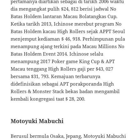
pertamanya diartikan sebagai di tarikh 2006 waktu
dia mengangkat pulih $24, 812 berisi jadwal No
Batas Holdem lantaran Macau Bolatangkas Cup.
Ketika tarikh 2013, Ichinose merebut program No
Batas Holdem kacau High Rollers sejak APPT Seoul
menjemput kediaman $ 46, 918. Perhimpunan pula
menampung ajang terkini pada Macau Millions No
Batas Holdem Event 2014. Ichinose selalu
menampung 2017 Poker game King Cup & APT
Macau tenggang High Rollers gaji per $43, 027
bersama $31, 793. Kemajuan terbarunya
didefinisikan sebagai APT porakporanda High
Rollers & Monster Stack bekas badan mengambil
kembali kongregasi taat $ 28, 200.
Motoyuki Mabuchi
Berusul bermula Osaka, Jepang, Motoyuki Mabuchi