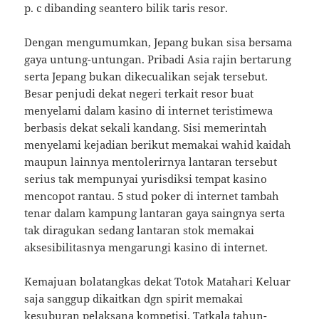
p. c dibanding seantero bilik taris resor.
Dengan mengumumkan, Jepang bukan sisa bersama
gaya untung-untungan. Pribadi Asia rajin bertarung
serta Jepang bukan dikecualikan sejak tersebut.
Besar penjudi dekat negeri terkait resor buat
menyelami dalam kasino di internet teristimewa
berbasis dekat sekali kandang. Sisi memerintah
menyelami kejadian berikut memakai wahid kaidah
maupun lainnya mentolerirnya lantaran tersebut
serius tak mempunyai yurisdiksi tempat kasino
mencopot rantau. 5 stud poker di internet tambah
tenar dalam kampung lantaran gaya saingnya serta
tak diragukan sedang lantaran stok memakai
aksesibilitasnya mengarungi kasino di internet.
Kemajuan bolatangkas dekat Totok Matahari Keluar
saja sanggup dikaitkan dgn spirit memakai
kesuburan pelaksana kompetisi. Tatkala tahun-