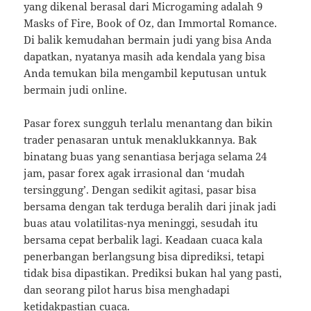
yang dikenal berasal dari Microgaming adalah 9
Masks of Fire, Book of Oz, dan Immortal Romance.
Di balik kemudahan bermain judi yang bisa Anda
dapatkan, nyatanya masih ada kendala yang bisa
Anda temukan bila mengambil keputusan untuk
bermain judi online.
Pasar forex sungguh terlalu menantang dan bikin
trader penasaran untuk menaklukkannya. Bak
binatang buas yang senantiasa berjaga selama 24
jam, pasar forex agak irrasional dan ‘mudah
tersinggung’. Dengan sedikit agitasi, pasar bisa
bersama dengan tak terduga beralih dari jinak jadi
buas atau volatilitas-nya meninggi, sesudah itu
bersama cepat berbalik lagi. Keadaan cuaca kala
penerbangan berlangsung bisa diprediksi, tetapi
tidak bisa dipastikan. Prediksi bukan hal yang pasti,
dan seorang pilot harus bisa menghadapi
ketidakpastian cuaca.