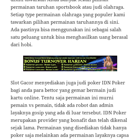
permainan taruhan sportsbook atau judi olahraga.
Setiap type permainan olahraga yang populer kami
tawarkan pilihan permainan taruhannya di sini.
Ada pastinya bisa menggunakan ini sebagai salah
satu peluang untuk bisa menghasilkan uang berasal
dari hobi.
Slot Gacor menyediakan juga judi poker IDN Poker
bagi anda para bettor yang gemar bermain judi
kartu online. Tentu saja permainan ini murni
pemain vs pemain, tidak ada robot dan admin
layaknya gosip yang ada di luar tersebut. IDN Poker
merupakan provider yang bonafit dan telah dikenal
sejak lama. Permainan yang disediakan tidak hanya
poker saja melainkan ada permainan layaknya capsa