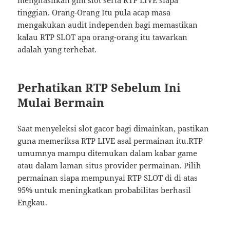
menghasilkan gim slot serta RTP LIVE siapa
tinggian. Orang-Orang Itu pula acap masa
mengakukan audit independen bagi memastikan
kalau RTP SLOT apa orang-orang itu tawarkan
adalah yang terhebat.
Perhatikan RTP Sebelum Ini
Mulai Bermain
Saat menyeleksi slot gacor bagi dimainkan, pastikan
guna memeriksa RTP LIVE asal permainan itu.RTP
umumnya mampu ditemukan dalam kabar game
atau dalam laman situs provider permainan. Pilih
permainan siapa mempunyai RTP SLOT di di atas
95% untuk meningkatkan probabilitas berhasil
Engkau.