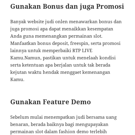
Gunakan Bonus dan juga Promosi
Banyak website judi onlen menawarkan bonus dan
juga promosi apa dapat menaikkan kesempatan
Anda guna memenangkan permainan slot.
Manfaatkan bonus deposit, freespin, serta promosi
lainnya untuk memperbaiki RTP LIVE
Kamu.Namun, pastikan untuk menelaah kondisi
serta ketentuan apa berjalan untuk tak berada
kejutan waktu hendak menggaet kemenangan
Kamu.
Gunakan Feature Demo
Sebelum mulai menempatkan judi bersama uang
benaran, berada baiknya bagi mengupayakan
permainan slot dalam fashion demo terlebih