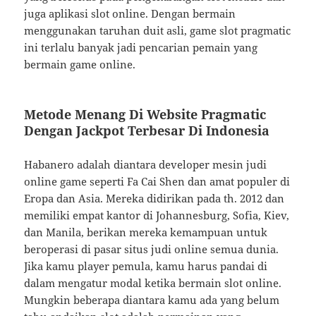
juga aplikasi slot online. Dengan bermain
menggunakan taruhan duit asli, game slot pragmatic
ini terlalu banyak jadi pencarian pemain yang
bermain game online.
Metode Menang Di Website Pragmatic
Dengan Jackpot Terbesar Di Indonesia
Habanero adalah diantara developer mesin judi
online game seperti Fa Cai Shen dan amat populer di
Eropa dan Asia. Mereka didirikan pada th. 2012 dan
memiliki empat kantor di Johannesburg, Sofia, Kiev,
dan Manila, berikan mereka kemampuan untuk
beroperasi di pasar situs judi online semua dunia.
Jika kamu player pemula, kamu harus pandai di
dalam mengatur modal ketika bermain slot online.
Mungkin beberapa diantara kamu ada yang belum