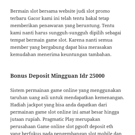
Bermain slot bersama website judi slot promo
terbaru Gacor kami ini telah tentu bakal tetap
memberikan penawaran yang beruntung. Tentu
kami nanti harus sungguh-sungguh dipilih sebagai
tempat bermain game slot. Karena nanti semua
member yang bergabung dapat bisa merasakan
kemudahan menerima keuntungan tambahan.
Bonus Deposit Mingguan Idr 25000
Sistem permainan game online yang menggunakan
taruhan uang asli untuk mendapatkan kemenangan.
Hadiah jackpot yang bisa anda dapatkan dari
permainan game slot online ini amat besar hingga
jutaan rupiah. Pragmatic Play merupakan
perusahaan Game online slot pgsoft deposit eth
yang berfokus pada pengembangan slot mobile dan