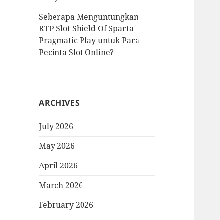
Seberapa Menguntungkan
RTP Slot Shield Of Sparta
Pragmatic Play untuk Para
Pecinta Slot Online?
ARCHIVES
July 2026
May 2026
April 2026
March 2026
February 2026