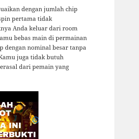
suaikan dengan jumlah chip
spin pertama tidak
nya Anda keluar dari room
Kamu bebas main di permainan
 dengan nominal besar tanpa
. Kamu juga tidak butuh
erasal dari pemain yang