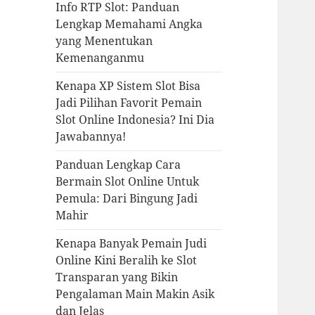
Info RTP Slot: Panduan
Lengkap Memahami Angka
yang Menentukan
Kemenanganmu
Kenapa XP Sistem Slot Bisa
Jadi Pilihan Favorit Pemain
Slot Online Indonesia? Ini Dia
Jawabannya!
Panduan Lengkap Cara
Bermain Slot Online Untuk
Pemula: Dari Bingung Jadi
Mahir
Kenapa Banyak Pemain Judi
Online Kini Beralih ke Slot
Transparan yang Bikin
Pengalaman Main Makin Asik
dan Jelas