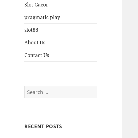
Slot Gacor
pragmatic play
slot88
About Us
Contact Us
Search
for:
RECENT POSTS