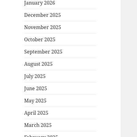
January 2026
December 2025
November 2025
October 2025
September 2025
August 2025
July 2025
June 2025
May 2025
April 2025
March 2025