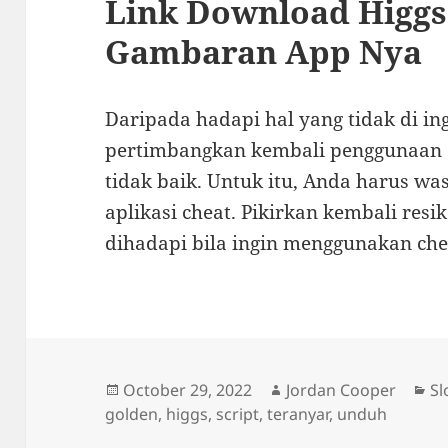
Link Download Higg
Gambaran App Nya
Daripada hadapi hal yang tidak di in
pertimbangkan kembali penggunaan 
tidak baik. Untuk itu, Anda harus 
aplikasi cheat. Pikirkan kembali res
dihadapi bila ingin menggunakan che
Posted
Author
Ca
October 29, 2022
Jordan Cooper
Sl
on
golden
,
higgs
,
script
,
teranyar
,
unduh