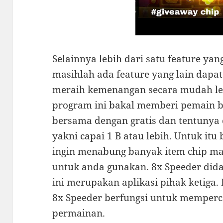
Selainnya lebih dari satu feature yan
masihlah ada feature yang lain dapa
meraih kemenangan secara mudah lew
program ini bakal memberi pemain 
bersama dengan gratis dan tentunya
yakni capai 1 B atau lebih. Untuk itu 
ingin menabung banyak item chip maka
untuk anda gunakan. 8x Speeder di
ini merupakan aplikasi pihak ketiga.
8x Speeder berfungsi untuk memperc
permainan.