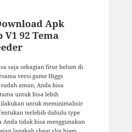
 Download Apk
p V1 92 Tema
eeder
sa saja sebagian fitur belum di
ersama versi game Higgs
a sudah aman, Anda bisa
ama untuk bisa lebih
dilakukan untuk meminimalisir
entukan terlebih dahulu type
ra Anda tidak bisa menggunakan
gian langkah cheat slot higgs