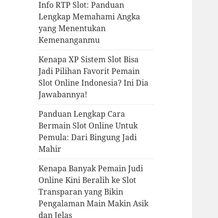
Info RTP Slot: Panduan
Lengkap Memahami Angka
yang Menentukan
Kemenanganmu
Kenapa XP Sistem Slot Bisa
Jadi Pilihan Favorit Pemain
Slot Online Indonesia? Ini Dia
Jawabannya!
Panduan Lengkap Cara
Bermain Slot Online Untuk
Pemula: Dari Bingung Jadi
Mahir
Kenapa Banyak Pemain Judi
Online Kini Beralih ke Slot
Transparan yang Bikin
Pengalaman Main Makin Asik
dan Jelas