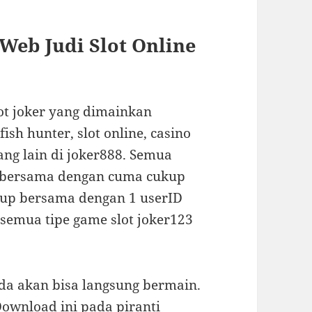
Web Judi Slot Online
t joker yang dimainkan
ish hunter, slot online, casino
ng lain di joker888. Semua
8 bersama dengan cuma cukup
kup bersama dengan 1 userID
 semua tipe game slot joker123
da akan bisa langsung bermain.
ownload ini pada piranti