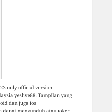
3 only official version
laysia yeslive88. Tampilan yang
oid dan juga ios
n dapat mengunduh atau joker