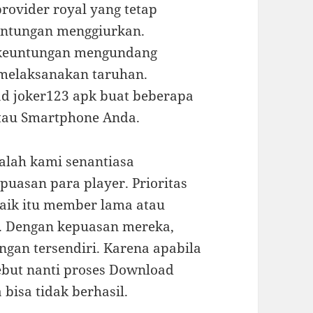
provider royal yang tetap
ntungan menggiurkan.
 keuntungan mengundang
 melaksanakan taruhan.
 joker123 apk buat beberapa
tau Smartphone Anda.
dalah kami senantiasa
uasan para player. Prioritas
aik itu member lama atau
n. Dengan kepuasan mereka,
an tersendiri. Karena apabila
sebut nanti proses Download
 bisa tidak berhasil.