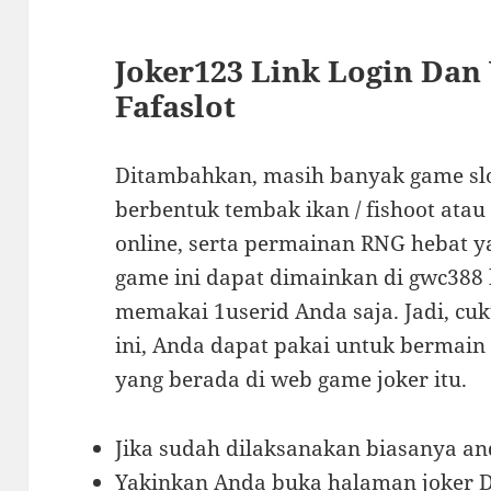
Joker123 Link Login Dan 
Fafaslot
Ditambahkan, masih banyak game slo
berbentuk tembak ikan / fishoot atau f
online, serta permainan RNG hebat ya
game ini dapat dimainkan di gwc38
memakai 1userid Anda saja. Jadi, cu
ini, Anda dapat pakai untuk bermain
yang berada di web game joker itu.
Jika sudah dilaksanakan biasanya an
Yakinkan Anda buka halaman joker D