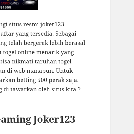
gi situs resmi joker123
aftar yang tersedia. Sebagai
g telah bergerak lebih berasal
di togel online menarik yang
bisa nikmati taruhan togel
kan di web manapun. Untuk
kan betting 500 perak saja.
di tawarkan oleh situs kita ?
aming Joker123