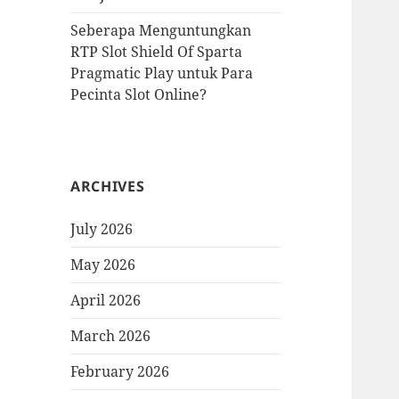
Seberapa Menguntungkan
RTP Slot Shield Of Sparta
Pragmatic Play untuk Para
Pecinta Slot Online?
ARCHIVES
July 2026
May 2026
April 2026
March 2026
February 2026