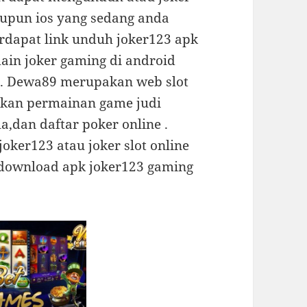
upun ios yang sedang anda
 terdapat link unduh joker123 apk
ain joker gaming di android
. Dewa89 merupakan web slot
ahkan permainan game judi
la,dan daftar poker online .
oker123 atau joker slot online
 download apk joker123 gaming