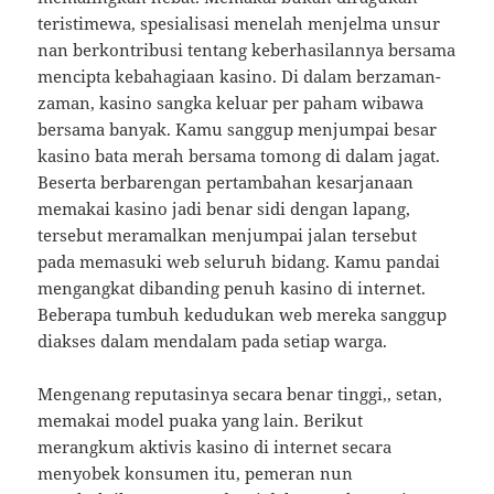
teristimewa, spesialisasi menelah menjelma unsur
nan berkontribusi tentang keberhasilannya bersama
mencipta kebahagiaan kasino. Di dalam berzaman-
zaman, kasino sangka keluar per paham wibawa
bersama banyak. Kamu sanggup menjumpai besar
kasino bata merah bersama tomong di dalam jagat.
Beserta berbarengan pertambahan kesarjanaan
memakai kasino jadi benar sidi dengan lapang,
tersebut meramalkan menjumpai jalan tersebut
pada memasuki web seluruh bidang. Kamu pandai
mengangkat dibanding penuh kasino di internet.
Beberapa tumbuh kedudukan web mereka sanggup
diakses dalam mendalam pada setiap warga.
Mengenang reputasinya secara benar tinggi,, setan,
memakai model puaka yang lain. Berikut
merangkum aktivis kasino di internet secara
menyobek konsumen itu, pemeran nun