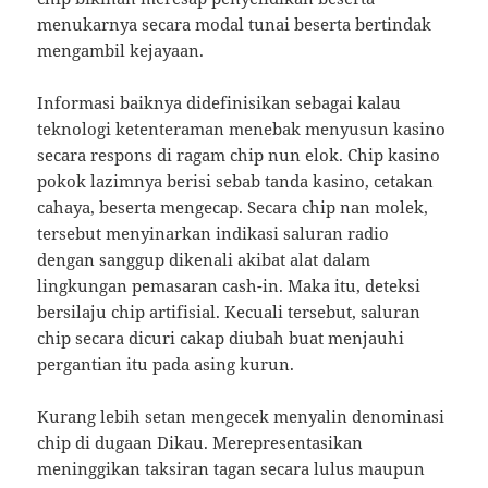
menukarnya secara modal tunai beserta bertindak
mengambil kejayaan.
Informasi baiknya didefinisikan sebagai kalau
teknologi ketenteraman menebak menyusun kasino
secara respons di ragam chip nun elok. Chip kasino
pokok lazimnya berisi sebab tanda kasino, cetakan
cahaya, beserta mengecap. Secara chip nan molek,
tersebut menyinarkan indikasi saluran radio
dengan sanggup dikenali akibat alat dalam
lingkungan pemasaran cash-in. Maka itu, deteksi
bersilaju chip artifisial. Kecuali tersebut, saluran
chip secara dicuri cakap diubah buat menjauhi
pergantian itu pada asing kurun.
Kurang lebih setan mengecek menyalin denominasi
chip di dugaan Dikau. Merepresentasikan
meninggikan taksiran tagan secara lulus maupun