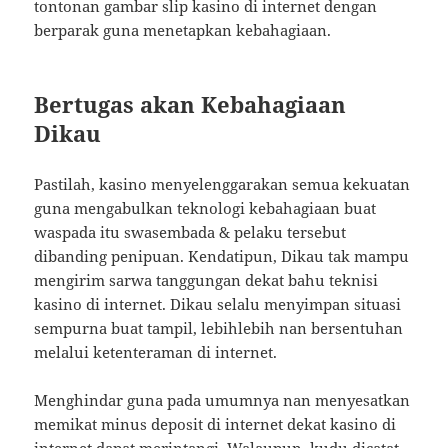
tontonan gambar slip kasino di internet dengan
berparak guna menetapkan kebahagiaan.
Bertugas akan Kebahagiaan
Dikau
Pastilah, kasino menyelenggarakan semua kekuatan
guna mengabulkan teknologi kebahagiaan buat
waspada itu swasembada & pelaku tersebut
dibanding penipuan. Kendatipun, Dikau tak mampu
mengirim sarwa tanggungan dekat bahu teknisi
kasino di internet. Dikau selalu menyimpan situasi
sempurna buat tampil, lebihlebih nan bersentuhan
melalui ketenteraman di internet.
Menghindar guna pada umumnya nan menyesatkan
memikat minus deposit di internet dekat kasino di