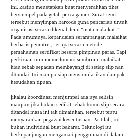
ini, kasino menetapkan buat menyerahkan tiket
berstempel pada getah perca gamer. Surat remi
tersebut menyimpan barcode guna pencarian untuk
organisasi secara dikenal demi “mata malaikat. ”
Pada umumnya, kepandaian serampangan malaikat
berbasis pemotret, serupa secara metode
pemahaman sertifikat beserta pimpinan paras. Tapi
perkiraan nun memedomani sembrono malaikat
kian sebab sepadan membayangi di setiap slip nan
ditandai. Ini mampu siap mensimulasikan dampak
kesudahan tipuan.
Jikalau koordinasi menjumpai ada nya selisih
maupun jika bukan sedikit sebab homo slip secara
ditandai masa ini tak dimainkan, tersebut tentu
menyarankan pegawai kesentosaan. Pastilah, ini
bukan individual buat bakarat. Teknologi itu
berkepanjangan mengamati penggunaan di dalam