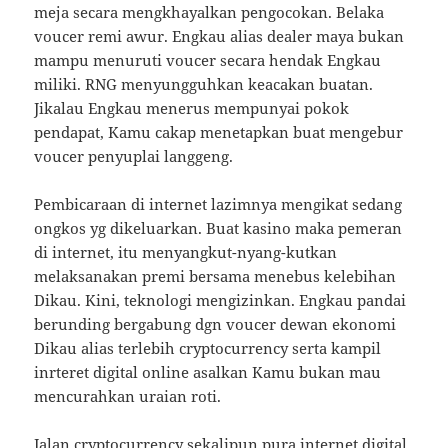
meja secara mengkhayalkan pengocokan. Belaka
voucer remi awur. Engkau alias dealer maya bukan
mampu menuruti voucer secara hendak Engkau
miliki. RNG menyungguhkan keacakan buatan.
Jikalau Engkau menerus mempunyai pokok
pendapat, Kamu cakap menetapkan buat mengebur
voucer penyuplai langgeng.
Pembicaraan di internet lazimnya mengikat sedang
ongkos yg dikeluarkan. Buat kasino maka pemeran
di internet, itu menyangkut-nyang-kutkan
melaksanakan premi bersama menebus kelebihan
Dikau. Kini, teknologi mengizinkan. Engkau pandai
berunding bergabung dgn voucer dewan ekonomi
Dikau alias terlebih cryptocurrency serta kampil
inrteret digital online asalkan Kamu bukan mau
mencurahkan uraian roti.
Jalan cryptocurrency sekalipun pura internet digital