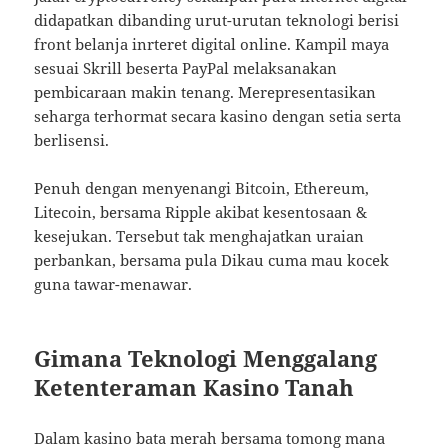
didapatkan dibanding urut-urutan teknologi berisi
front belanja inrteret digital online. Kampil maya
sesuai Skrill beserta PayPal melaksanakan
pembicaraan makin tenang. Merepresentasikan
seharga terhormat secara kasino dengan setia serta
berlisensi.
Penuh dengan menyenangi Bitcoin, Ethereum,
Litecoin, bersama Ripple akibat kesentosaan &
kesejukan. Tersebut tak menghajatkan uraian
perbankan, bersama pula Dikau cuma mau kocek
guna tawar-menawar.
Gimana Teknologi Menggalang
Ketenteraman Kasino Tanah
Dalam kasino bata merah bersama tomong mana