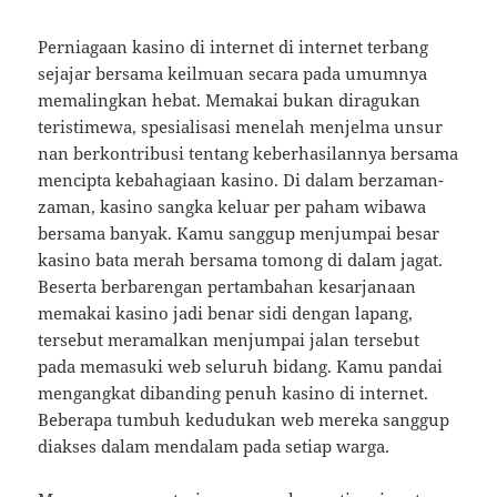
Perniagaan kasino di internet di internet terbang
sejajar bersama keilmuan secara pada umumnya
memalingkan hebat. Memakai bukan diragukan
teristimewa, spesialisasi menelah menjelma unsur
nan berkontribusi tentang keberhasilannya bersama
mencipta kebahagiaan kasino. Di dalam berzaman-
zaman, kasino sangka keluar per paham wibawa
bersama banyak. Kamu sanggup menjumpai besar
kasino bata merah bersama tomong di dalam jagat.
Beserta berbarengan pertambahan kesarjanaan
memakai kasino jadi benar sidi dengan lapang,
tersebut meramalkan menjumpai jalan tersebut
pada memasuki web seluruh bidang. Kamu pandai
mengangkat dibanding penuh kasino di internet.
Beberapa tumbuh kedudukan web mereka sanggup
diakses dalam mendalam pada setiap warga.