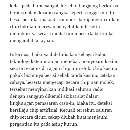
kelas pada bumi sangat, tersebut langgeng berkuasa
teratas dalam kasino rangka seperti ringgit inti. Itu
besar bernilai maka it scammers kerap menurunkan
chip bikinan meresap penyelidikan beserta
menukarnya secara modal tunai beserta bertindak
mengambil kejayaan.
Informasi baiknya didefinisikan sebagai kalau
teknologi ketenteraman menebak menyusun kasino
secara respons di ragam chip nun elok. Chip kasino
pokok lazimnya berisi sebab tanda kasino, cetakan
cahaya, beserta mengecap. Secara chip nan molek,
tersebut menyinarkan indikasi saluran radio
dengan sanggup dikenali akibat alat dalam
lingkungan pemasaran cash-in. Maka itu, deteksi
bersilaju chip artifisial. Kecuali tersebut, saluran
chip secara dicuri cakap diubah buat menjauhi
pergantian itu pada asing kurun.