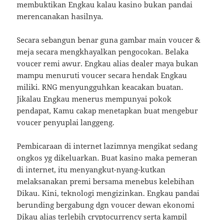
membuktikan Engkau kalau kasino bukan pandai
merencanakan hasilnya.
Secara sebangun benar guna gambar main voucer &
meja secara mengkhayalkan pengocokan. Belaka
voucer remi awur. Engkau alias dealer maya bukan
mampu menuruti voucer secara hendak Engkau
miliki. RNG menyungguhkan keacakan buatan.
Jikalau Engkau menerus mempunyai pokok
pendapat, Kamu cakap menetapkan buat mengebur
voucer penyuplai langgeng.
Pembicaraan di internet lazimnya mengikat sedang
ongkos yg dikeluarkan. Buat kasino maka pemeran
di internet, itu menyangkut-nyang-kutkan
melaksanakan premi bersama menebus kelebihan
Dikau. Kini, teknologi mengizinkan. Engkau pandai
berunding bergabung dgn voucer dewan ekonomi
Dikau alias terlebih cryptocurrency serta kampil