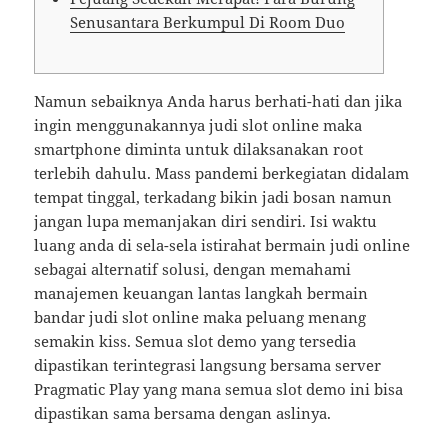
Senusantara Berkumpul Di Room Duo
Namun sebaiknya Anda harus berhati-hati dan jika
ingin menggunakannya judi slot online maka
smartphone diminta untuk dilaksanakan root
terlebih dahulu. Mass pandemi berkegiatan didalam
tempat tinggal, terkadang bikin jadi bosan namun
jangan lupa memanjakan diri sendiri. Isi waktu
luang anda di sela-sela istirahat bermain judi online
sebagai alternatif solusi, dengan memahami
manajemen keuangan lantas langkah bermain
bandar judi slot online maka peluang menang
semakin kiss. Semua slot demo yang tersedia
dipastikan terintegrasi langsung bersama server
Pragmatic Play yang mana semua slot demo ini bisa
dipastikan sama bersama dengan aslinya.