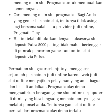
menang main slot Pragmatic untuk membuahkan
kemenangan.
Cara menang main slot pragmatic – Bagi Anda
yang gemar bermain slot, tentunya tidak asing
lagi bersama salah satu provider judi online,
Pragmatic Play.
Hal ini telah dibuktikan dengan suksesnya slot
deposit Pulsa 5000 paling tidak mahal bertengger
di puncak pencarian gamesjudi online slot
deposit via Pulsa.
Permainan slot gacor selanjutnya menggeser
sejumlah permainan judi online karena web judi
slot online menyajikan pelayanan yang amat bagus
dan bisa di andalkan. Pragmatic play demo
menghadirkan beragam game slot online terpopuler
di dunia yang bisa langsung memainkannya segera
melalui ponsel anda. Tentunya game slot online
berasal dari pragmatic play demo terlalu