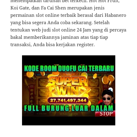
menempatkan taruhan bet terkecil. Hot Hot Fruit,
Koi Gate, dan Fa Cai Shen merupakan jenis
permainan slot online terbaik berasal dari Habanero
yang bisa segera Anda coba sekarang. Setelah
tentukan web judi slot online 24 Jam yang di percaya
bakal memberikannya jaminan atas tiap tiap
transaksi, Anda bisa kerjakan register.