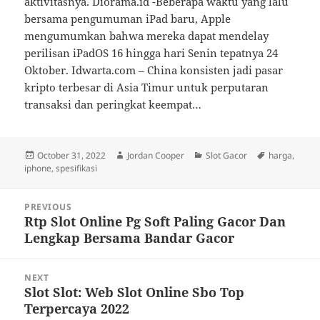
aktivitasnya. Diorama.id -Beberapa waktu yang lalu
bersama pengumuman iPad baru, Apple
mengumumkan bahwa mereka dapat mendelay
perilisan iPadOS 16 hingga hari Senin tepatnya 24
Oktober. Idwarta.com – China konsisten jadi pasar
kripto terbesar di Asia Timur untuk perputaran
transaksi dan peringkat keempat…
Posted
Author
Categories
Tags
October 31, 2022
Jordan Cooper
Slot Gacor
harga
,
on
iphone
,
spesifikasi
Post
PREVIOUS
navigation
Rtp Slot Online Pg Soft Paling Gacor Dan
Previous
Lengkap Bersama Bandar Gacor
post:
NEXT
Slot Slot: Web Slot Online Sbo Top
Next
Terpercaya 2022
post: