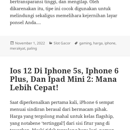
bertransparansi tinggi, dan mengilap. Oleh
dikarenakan itu, tipe ini cocok digunakan untuk
melindungi sekaligus memelihara kejernihan layar
ponsel Anda.…
Posted
Categories
Tags
November 1, 2022
Slot Gacor
gaming
,
harga
,
iphone
,
on
merakyat
,
paling
Ios 12 Di Iphone 5s, Iphone 6
Plus, Dan Ipad Mini 2: Mana
Lebih Cepat!
Saat diperkenalkan pertama kali, iPhone 6 sempat
menuai sindiran berasal dari bermacam pihak.
Harga yang tergolong mahal untuk kelas flagship,
yang notabene ‘tertinggal'[ dari sisi fitur yang di
tawarkan. Meski tidak tergolong baru lagi, namun