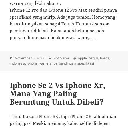
warna yang lebih akurat.
IPhone 12 Pro dan iPhone 12 Pro Max sendiri punya
spesifikasi yang mirip. Ada juga tombol Home yang
bisa difungsikan sebagai Touch ID untuk sensor
pemindai sidik jari. Kalau anda belum pernah
punya iPhone pasti tidak merasakannya.…
Posted
Categories
Tags
November 6, 2022
Slot Gacor
apple
,
bagus
,
harga
,
on
indonesia
,
iphone
,
kamera
,
perbandingan
,
spesifikasi
Iphone Se 2 Vs Iphone Xr,
Mana Yang Paling
Beruntung Untuk Dibeli?
Tentu bukan iPhone SE , tapi iPhone XR jadi pilihan
paling pas. Meski, memang, kalau selfie di depan