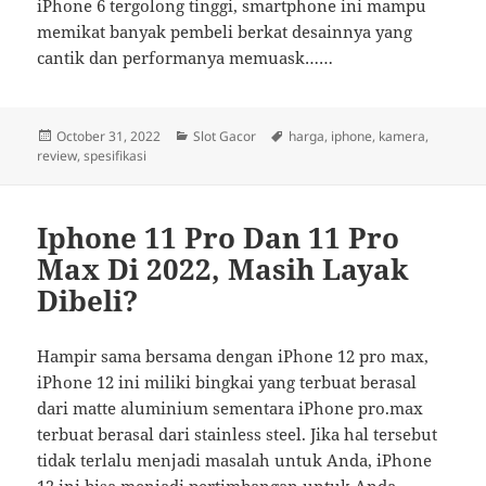
iPhone 6 tergolong tinggi, smartphone ini mampu
memikat banyak pembeli berkat desainnya yang
cantik dan performanya memuask……
Posted
Categories
Tags
October 31, 2022
Slot Gacor
harga
,
iphone
,
kamera
,
on
review
,
spesifikasi
Iphone 11 Pro Dan 11 Pro
Max Di 2022, Masih Layak
Dibeli?
Hampir sama bersama dengan iPhone 12 pro max,
iPhone 12 ini miliki bingkai yang terbuat berasal
dari matte aluminium sementara iPhone pro.max
terbuat berasal dari stainless steel. Jika hal tersebut
tidak terlalu menjadi masalah untuk Anda, iPhone