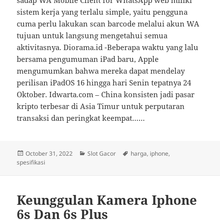
sadap WA Mobile Client for WhatsApp web miliki
sistem kerja yang terlalu simple, yaitu pengguna
cuma perlu lakukan scan barcode melalui akun WA
tujuan untuk langsung mengetahui semua
aktivitasnya. Diorama.id -Beberapa waktu yang lalu
bersama pengumuman iPad baru, Apple
mengumumkan bahwa mereka dapat mendelay
perilisan iPadOS 16 hingga hari Senin tepatnya 24
Oktober. Idwarta.com – China konsisten jadi pasar
kripto terbesar di Asia Timur untuk perputaran
transaksi dan peringkat keempat……
Posted
Categories
Tags
October 31, 2022
Slot Gacor
harga
,
iphone
,
on
spesifikasi
Keunggulan Kamera Iphone
6s Dan 6s Plus