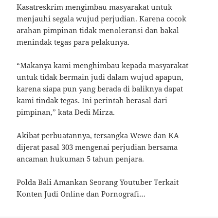
Kasatreskrim mengimbau masyarakat untuk
menjauhi segala wujud perjudian. Karena cocok
arahan pimpinan tidak menoleransi dan bakal
menindak tegas para pelakunya.
“Makanya kami menghimbau kepada masyarakat
untuk tidak bermain judi dalam wujud apapun,
karena siapa pun yang berada di baliknya dapat
kami tindak tegas. Ini perintah berasal dari
pimpinan,” kata Dedi Mirza.
Akibat perbuatannya, tersangka Wewe dan KA
dijerat pasal 303 mengenai perjudian bersama
ancaman hukuman 5 tahun penjara.
Polda Bali Amankan Seorang Youtuber Terkait
Konten Judi Online dan Pornografi…