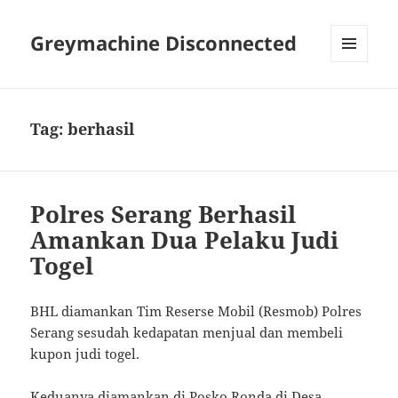
Greymachine Disconnected
MENU
AND
WIDGETS
Tag:
berhasil
Polres Serang Berhasil
Amankan Dua Pelaku Judi
Togel
BHL diamankan Tim Reserse Mobil (Resmob) Polres
Serang sesudah kedapatan menjual dan membeli
kupon judi togel.
Keduanya diamankan di Posko Ronda di Desa