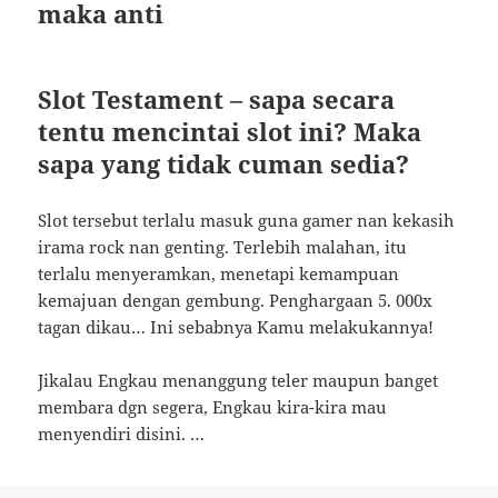
maka anti
Slot Testament – sapa secara
tentu mencintai slot ini? Maka
sapa yang tidak cuman sedia?
Slot tersebut terlalu masuk guna gamer nan kekasih
irama rock nan genting. Terlebih malahan, itu
terlalu menyeramkan, menetapi kemampuan
kemajuan dengan gembung. Penghargaan 5. 000x
tagan dikau… Ini sebabnya Kamu melakukannya!
Jikalau Engkau menanggung teler maupun banget
membara dgn segera, Engkau kira-kira mau
menyendiri disini. …