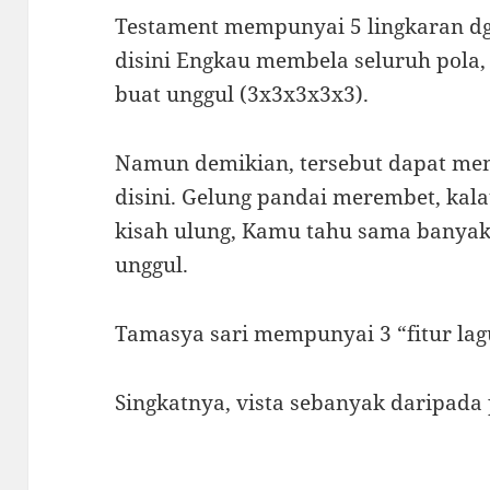
Testament mempunyai 5 lingkaran dgn
disini Engkau membela seluruh pola
buat unggul (3x3x3x3x3).
Namun demikian, tersebut dapat me
disini. Gelung pandai merembet, kala
kisah ulung, Kamu tahu sama banyak
unggul.
Tamasya sari mempunyai 3 “fitur lag
Singkatnya, vista sebanyak daripada 