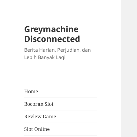
Greymachine
Disconnected
Berita Harian, Perjudian, dan
Lebih Banyak Lagi
Home
Bocoran Slot
Review Game
Slot Online