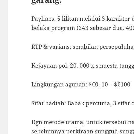
Paylines: 5 lilitan melalui 3 karakte
belaka program (243 sebesar dua. 40
RTP & varians: sembilan persepuluh
Kejayaan pol: 20. 000 x semesta tangg
Lingkungan agunan: $€0. 10 – $€100
Sifat hadiah: Babak percuma, 3 sifat 
Dgn metode utama, untuk tersebut n
sebelumnya perkiraan sungguh-sungg