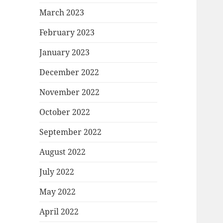
March 2023
February 2023
January 2023
December 2022
November 2022
October 2022
September 2022
August 2022
July 2022
May 2022
April 2022