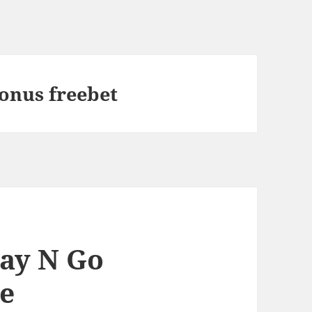
bonus freebet
lay N Go
ne