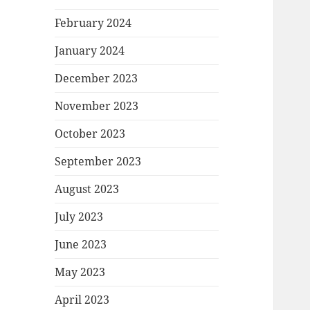
February 2024
January 2024
December 2023
November 2023
October 2023
September 2023
August 2023
July 2023
June 2023
May 2023
April 2023