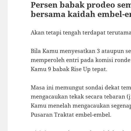
Persen babak prodeo sem
bersama kaidah embel-e
Akan tetapi tengah terdapat terutama
Bila Kamu menyesatkan 3 ataupun s
memperoleh entri pada komisi ronde
Kamu 9 babak Rise Up tepat.
Masa ini memungut sondai dekat t
mengacaukan tekak secara tebaran 
Kamu menelah mengacaukan segenap
Pusaran Traktat embel-embel.