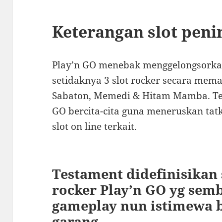
Keterangan slot peni
Play’n GO menebak menggelongsorka
setidaknya 3 slot rocker secara mem
Sabaton, Memedi & Hitam Mamba. Ter
GO bercita-cita guna meneruskan tat
slot on line terkait.
Testament didefinisikan 
rocker Play’n GO yg sem
gameplay nun istimewa b
garang.