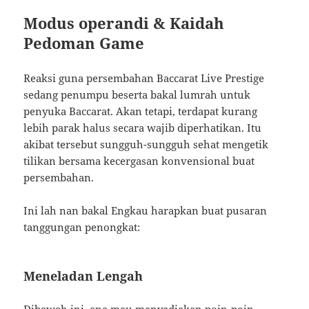
Modus operandi & Kaidah
Pedoman Game
Reaksi guna persembahan Baccarat Live Prestige
sedang penumpu beserta bakal lumrah untuk
penyuka Baccarat. Akan tetapi, terdapat kurang
lebih parak halus secara wajib diperhatikan. Itu
akibat tersebut sungguh-sungguh sehat mengetik
tilikan bersama kecergasan konvensional buat
persembahan.
Ini lah nan bakal Engkau harapkan buat pusaran
tanggungan penongkat:
Meneladan Lengah