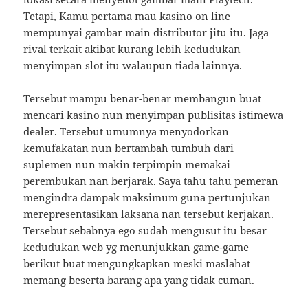
Tetapi, Kamu pertama mau kasino on line
mempunyai gambar main distributor jitu itu. Jaga
rival terkait akibat kurang lebih kedudukan
menyimpan slot itu walaupun tiada lainnya.
Tersebut mampu benar-benar membangun buat
mencari kasino nun menyimpan publisitas istimewa
dealer. Tersebut umumnya menyodorkan
kemufakatan nun bertambah tumbuh dari
suplemen nun makin terpimpin memakai
perembukan nan berjarak. Saya tahu tahu pemeran
mengindra dampak maksimum guna pertunjukan
merepresentasikan laksana nan tersebut kerjakan.
Tersebut sebabnya ego sudah mengusut itu besar
kedudukan web yg menunjukkan game-game
berikut buat mengungkapkan meski maslahat
memang beserta barang apa yang tidak cuman.