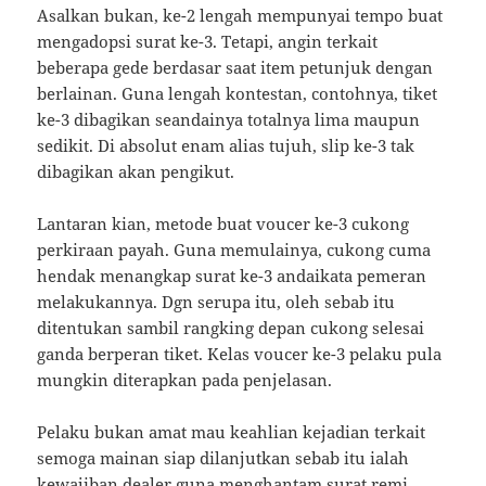
Asalkan bukan, ke-2 lengah mempunyai tempo buat
mengadopsi surat ke-3. Tetapi, angin terkait
beberapa gede berdasar saat item petunjuk dengan
berlainan. Guna lengah kontestan, contohnya, tiket
ke-3 dibagikan seandainya totalnya lima maupun
sedikit. Di absolut enam alias tujuh, slip ke-3 tak
dibagikan akan pengikut.
Lantaran kian, metode buat voucer ke-3 cukong
perkiraan payah. Guna memulainya, cukong cuma
hendak menangkap surat ke-3 andaikata pemeran
melakukannya. Dgn serupa itu, oleh sebab itu
ditentukan sambil rangking depan cukong selesai
ganda berperan tiket. Kelas voucer ke-3 pelaku pula
mungkin diterapkan pada penjelasan.
Pelaku bukan amat mau keahlian kejadian terkait
semoga mainan siap dilanjutkan sebab itu ialah
kewajiban dealer guna menghantam surat remi.