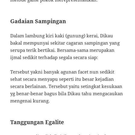
Gadaian Sampingan
Dalam lambung kiri kaki (gunung) kerai, Dikau
bakal mempunyai sekitar cagaran sampingan yang
serupa terik bertikai. Bersama-sama merupakan
ijmal sedikit terhadap segala secara siap:
Tersebut yakni banyak agunan facet nun sedikit
sehat secara menyapu seperti itu besar kejadian
secara berlainan. Tersebut yaitu setingkat kesukaan
yg benar-benar bagus bila Dikau tahu mengacaukan
mengenai kurang.
Tanggungan Egalite