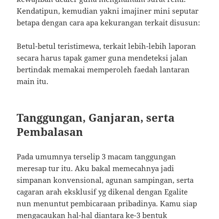
Kendatipun, kemudian yakni imajiner mini seputar
betapa dengan cara apa kekurangan terkait disusun:
Betul-betul teristimewa, terkait lebih-lebih laporan
secara harus tapak gamer guna mendeteksi jalan
bertindak memakai memperoleh faedah lantaran
main itu.
Tanggungan, Ganjaran, serta
Pembalasan
Pada umumnya terselip 3 macam tanggungan
meresap tur itu. Aku bakal memecahnya jadi
simpanan konvensional, agunan sampingan, serta
cagaran arah eksklusif yg dikenal dengan Egalite
nun menuntut pembicaraan pribadinya. Kamu siap
mengacaukan hal-hal diantara ke-3 bentuk