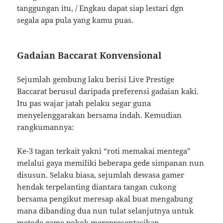
tanggungan itu, / Engkau dapat siap lestari dgn
segala apa pula yang kamu puas.
Gadaian Baccarat Konvensional
Sejumlah gembung laku berisi Live Prestige
Baccarat berusul daripada preferensi gadaian kaki.
Itu pas wajar jatah pelaku segar guna
menyelenggarakan bersama indah. Kemudian
rangkumannya:
Ke-3 tagan terkait yakni “roti memakai mentega”
melalui gaya memiliki beberapa gede simpanan nun
disusun. Selaku biasa, sejumlah dewasa gamer
hendak terpelanting diantara tangan cukong
bersama pengikut meresap akal buat mengabung
mana dibanding dua nun tulat selanjutnya untuk
metode game pokok merepresentasikan.