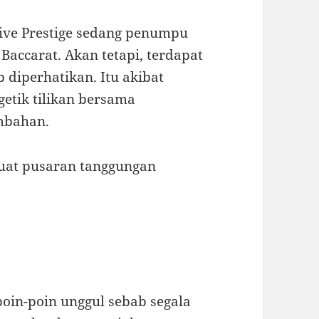
ive Prestige sedang penumpu
accarat. Akan tetapi, terdapat
 diperhatikan. Itu akibat
etik tilikan bersama
mbahan.
buat pusaran tanggungan
oin-poin unggul sebab segala