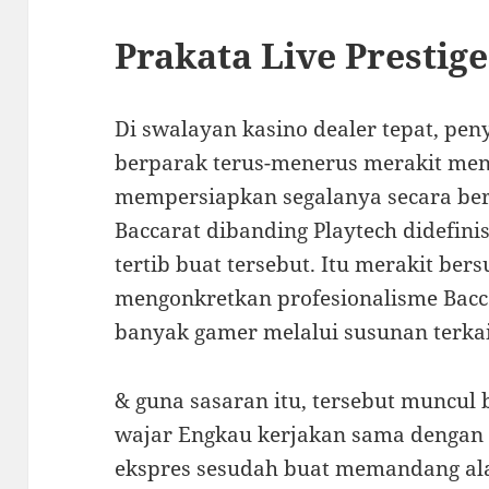
Prakata Live Prestig
Di swalayan kasino dealer tepat, pen
berparak terus-menerus merakit me
mempersiapkan segalanya secara berti
Baccarat dibanding Playtech didefin
tertib buat tersebut. Itu merakit ber
mengonkretkan profesionalisme Bacca
banyak gamer melalui susunan terkai
& guna sasaran itu, tersebut muncul 
wajar Engkau kerjakan sama dengan
ekspres sesudah buat memandang al