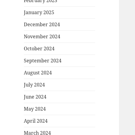
February 2025
January 2025
December 2024
November 2024
October 2024
September 2024
August 2024
July 2024
June 2024
May 2024
April 2024
March 2024