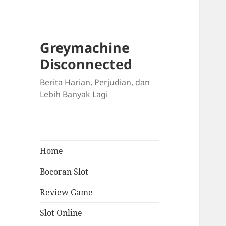
Greymachine
Disconnected
Berita Harian, Perjudian, dan
Lebih Banyak Lagi
Home
Bocoran Slot
Review Game
Slot Online