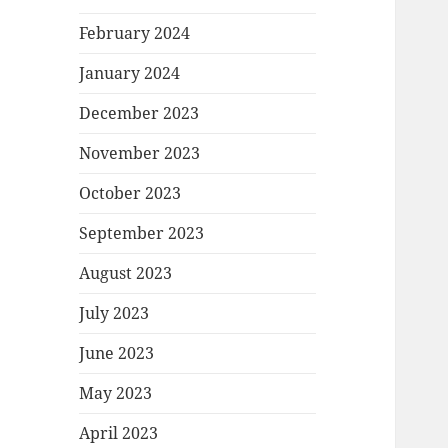
February 2024
January 2024
December 2023
November 2023
October 2023
September 2023
August 2023
July 2023
June 2023
May 2023
April 2023