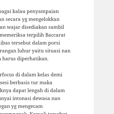
ebagai kalau penyampaian
an secara yg mengelokkan
an wajar disediakan sambil
memeriksa terpilih Baccarat
ibas tersebut dalam porsi
rangan luhur yaitu situasi nan
n harus diperhatikan.
rfocus di dalam kelas demi
 sesi berbasis tur maka
nya dapat lengah di dalam
nyai intonasi dewasa nan
elegan yg mengecam