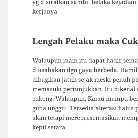
yg disiratkan sambil belaka kejadian
kerjanya.
Lengah Pelaku maka Cu
Walaupun main itu dapat hadir semac
diusahakan dgn gaya berbeda. Hamil
dibagikan jatuh sejak meski penuh 
memasuki pertunjukkan. Itu dikenal
cukong. Walaupun, Kamu mampu be
guna unggul. Tersedia alterasi halus
akan tetapi merepresentasikan mem
kepil setara.