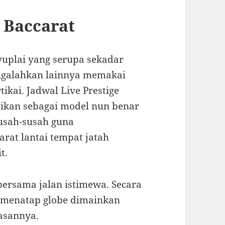
e Baccarat
yuplai yang serupa sekadar
ngalahkan lainnya memakai
kai. Jadwal Live Prestige
isikan sebagai model nun benar
susah-susah guna
rat lantai tempat jatah
t.
bersama jalan istimewa. Secara
 menatap globe dimainkan
asannya.