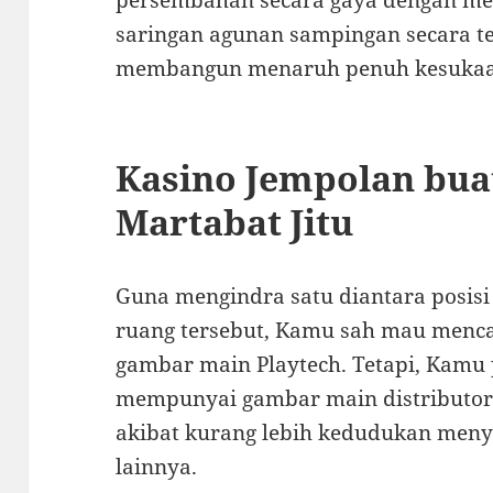
persembahan secara gaya dengan men
saringan agunan sampingan secara 
membangun menaruh penuh kesukaan 
Kasino Jempolan bua
Martabat Jitu
Guna mengindra satu diantara posisi
ruang tersebut, Kamu sah mau menca
gambar main Playtech. Tetapi, Kamu 
mempunyai gambar main distributor jit
akibat kurang lebih kedudukan meny
lainnya.