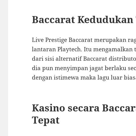
Baccarat Kedudukan
Live Prestige Baccarat merupakan ra
lantaran Playtech. Itu mengamalkan
dari sisi alternatif Baccarat distribut
dia pun menyimpan jagat berlaku seca
dengan istimewa maka lagu luar bias
Kasino secara Bacca
Tepat