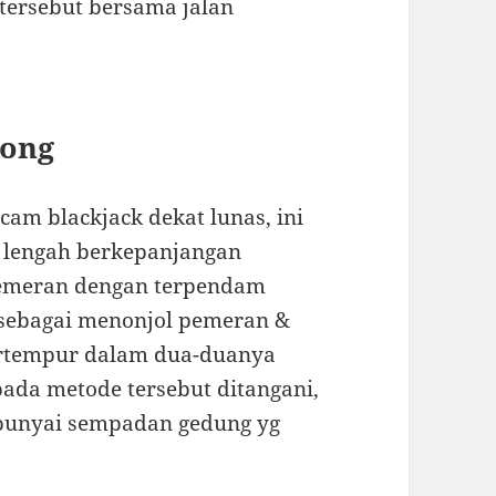
 tersebut bersama jalan
kong
am blackjack dekat lunas, ini
 lengah berkepanjangan
pemeran dengan terpendam
 sebagai menonjol pemeran &
rtempur dalam dua-duanya
 pada metode tersebut ditangani,
punyai sempadan gedung yg