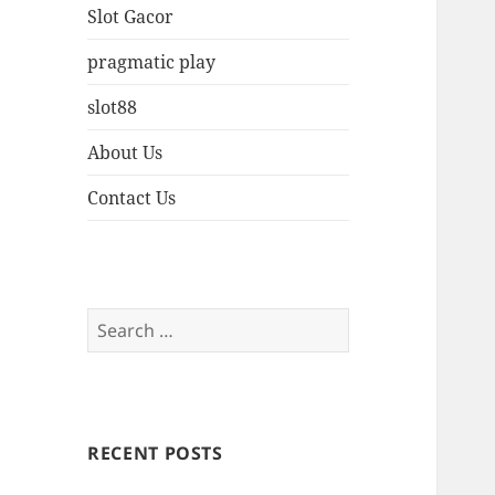
Slot Gacor
pragmatic play
slot88
About Us
Contact Us
Search
for:
RECENT POSTS