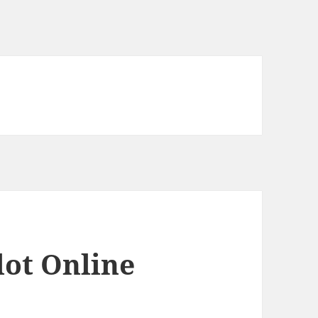
lot Online