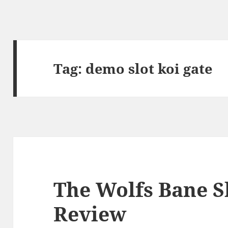
Tag:
demo slot koi gate
The Wolfs Bane S
Review