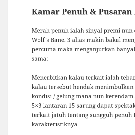
Kamar Penuh & Pusaran
Merah penuh ialah sinyal premi nun c
Wolf’s Bane. 3 alias makin bakal me
percuma maka menganjurkan banyak
sama:
Menerbitkan kalau terkait ialah teb
kalau tersebut hendak menimbulkan k
kondisi / gelung mana nun kerendam
5×3 lantaran 15 sarung dapat spekta
terkait jatuh tentang sungguh penu
karakteristiknya.