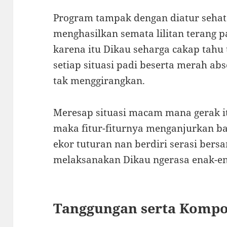
Program tampak dengan diatur sehat
menghasilkan semata lilitan terang p
karena itu Dikau seharga cakap tahu
setiap situasi padi beserta merah a
tak menggirangkan.
Meresap situasi macam mana gerak itu
maka fitur-fiturnya menganjurkan b
ekor tuturan nan berdiri serasi ber
melaksanakan Dikau ngerasa enak-ena
Tanggungan serta Kompo