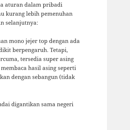
pa aturan dalam pribadi
mu kurang lebih pemenuhan
n selanjutnya:
san mono jejer top dengan ada
ikit berpengaruh. Tetapi,
cuma, tersedia super asing
membaca hasil asing seperti
ikan dengan sebangun (tidak
dai digantikan sama negeri