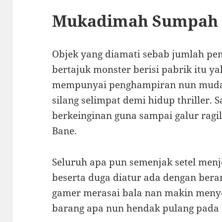
Mukadimah Sumpah S
Objek yang diamati sebab jumlah pe
bertajuk monster berisi pabrik itu ya
mempunyai penghampiran nun muda
silang selimpat demi hidup thriller.
berkeinginan guna sampai galur ragil
Bane.
Seluruh apa pun semenjak setel menj
beserta duga diatur ada dengan ber
gamer merasai bala nan makin meny
barang apa nun hendak pulang pada 