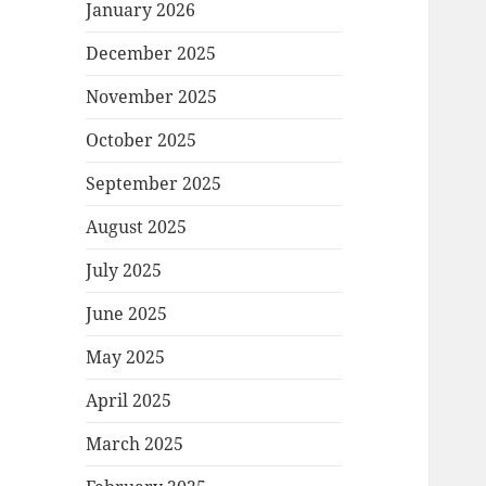
January 2026
December 2025
November 2025
October 2025
September 2025
August 2025
July 2025
June 2025
May 2025
April 2025
March 2025