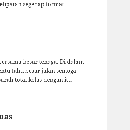
kelipatan segenap format
t
 bersama besar tenaga. Di dalam
entu tahu besar jalan semoga
rah total kelas dengan itu
Buas