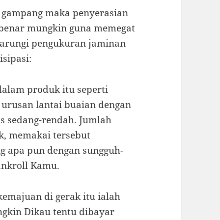
lu gampang maka penyerasian
benar mungkin guna memegat
garungi pengukuran jaminan
isipasi:
alam produk itu seperti
urusan lantai buaian dengan
as sedang-rendah. Jumlah
k, memakai tersebut
 apa pun dengan sungguh-
ankroll Kamu.
emajuan di gerak itu ialah
gkin Dikau tentu dibayar