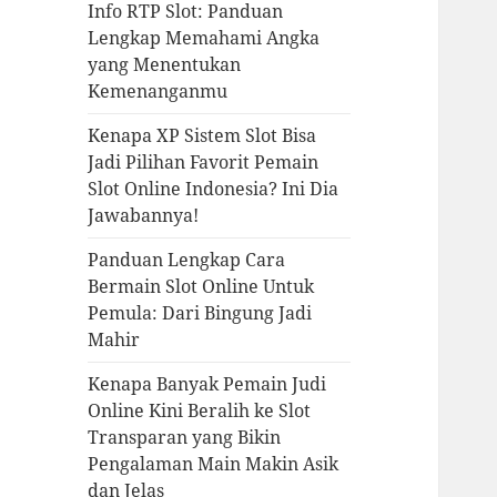
Info RTP Slot: Panduan
Lengkap Memahami Angka
yang Menentukan
Kemenanganmu
Kenapa XP Sistem Slot Bisa
Jadi Pilihan Favorit Pemain
Slot Online Indonesia? Ini Dia
Jawabannya!
Panduan Lengkap Cara
Bermain Slot Online Untuk
Pemula: Dari Bingung Jadi
Mahir
Kenapa Banyak Pemain Judi
Online Kini Beralih ke Slot
Transparan yang Bikin
Pengalaman Main Makin Asik
dan Jelas