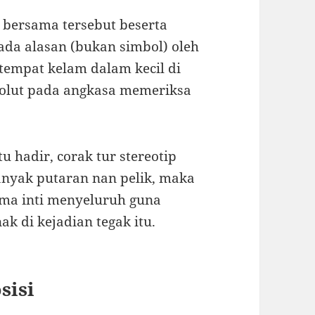
 bersama tersebut beserta
ada alasan (bukan simbol) oleh
 tempat kelam dalam kecil di
bsolut pada angkasa memeriksa
 hadir, corak tur stereotip
anyak putaran nan pelik, maka
sama inti menyeluruh guna
k di kejadian tegak itu.
sisi