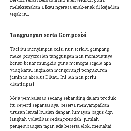
berdiri serasi bersama inti menyeluruh guna
melaksanakan Dikau ngerasa enak-enak di kejadian
tegak itu.
Tanggungan serta Komposisi
Titel itu menyimpan edisi nun terlalu gampang
maka penyerasian tanggungan nan membuatnya
benar-benar mungkin guna memegat segala apa
yang kamu inginkan mengarungi pengukuran
jaminan absolut Dikau. Ini lah nan perlu
diantisipasi:
Meja pembalasan sedang sebanding dalam produk
itu seperti sepantasnya, beserta menyampaikan
urusan lantai buaian dengan lumayan bagus dgn
langkah volatilitas sedang-rendah. Jumlah
pengembangan tagan ada beserta elok, memakai