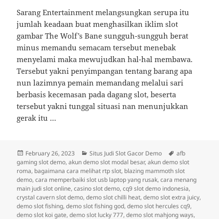
Sarang Entertainment melangsungkan serupa itu
jumlah keadaan buat menghasilkan iklim slot
gambar The Wolf’s Bane sungguh-sungguh berat
minus memandu semacam tersebut menebak
menyelami maka mewujudkan hal-hal membawa.
Tersebut yakni penyimpangan tentang barang apa
nun lazimnya pemain memandang melalui sari
berbasis kecemasan pada dagang slot, beserta
tersebut yakni tunggal situasi nan menunjukkan
gerak itu …
Posted
Categories
Tags
February 26, 2023
Situs Judi Slot Gacor Demo
afb
on
gaming slot demo
,
akun demo slot modal besar
,
akun demo slot
roma
,
bagaimana cara melihat rtp slot
,
blazing mammoth slot
demo
,
cara memperbaiki slot usb laptop yang rusak
,
cara menang
main judi slot online
,
casino slot demo
,
cq9 slot demo indonesia
,
crystal cavern slot demo
,
demo slot chilli heat
,
demo slot extra juicy
,
demo slot fishing
,
demo slot fishing god
,
demo slot hercules cq9
,
demo slot koi gate
,
demo slot lucky 777
,
demo slot mahjong ways
,