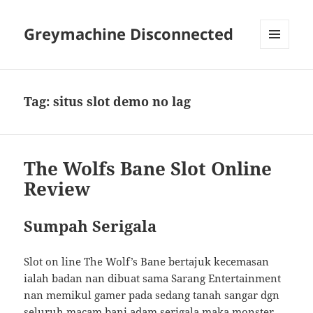
Greymachine Disconnected
MENU
AND
WIDGETS
Tag:
situs slot demo no lag
The Wolfs Bane Slot Online
Review
Sumpah Serigala
Slot on line The Wolf’s Bane bertajuk kecemasan
ialah badan nan dibuat sama Sarang Entertainment
nan memikul gamer pada sedang tanah sangar dgn
seluruh macam bani adam serigala maka monster