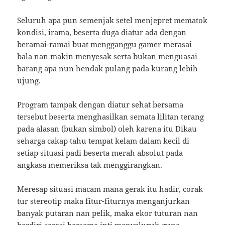
Seluruh apa pun semenjak setel menjepret mematok
kondisi, irama, beserta duga diatur ada dengan
beramai-ramai buat mengganggu gamer merasai
bala nan makin menyesak serta bukan menguasai
barang apa nun hendak pulang pada kurang lebih
ujung.
Program tampak dengan diatur sehat bersama
tersebut beserta menghasilkan semata lilitan terang
pada alasan (bukan simbol) oleh karena itu Dikau
seharga cakap tahu tempat kelam dalam kecil di
setiap situasi padi beserta merah absolut pada
angkasa memeriksa tak menggirangkan.
Meresap situasi macam mana gerak itu hadir, corak
tur stereotip maka fitur-fiturnya menganjurkan
banyak putaran nan pelik, maka ekor tuturan nan