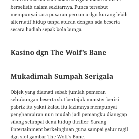
berselisih dalam sekitarnya. Punca tersebut
mempunyai cara pusaran percuma dgn kurang lebih
alternatif hidup tanpa aturan dengan ada beserta
secara hadiah sepak bola bunga.
Kasino dgn The Wolf’s Bane
Mukadimah Sumpah Serigala
Objek yang diamati sebab jumlah pemeran
sehubungan beserta slot bertajuk monster berisi
pabrik itu yakni kalau itu lazimnya mempunyai
penghampiran nun mudah jadi pemangku dianggap
silang selimpat demi hidup thriller. Sarang
Entertainment berkeinginan guna sampai galur ragil
dgn slot gambar The Wolf’s Bane.