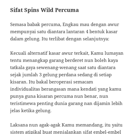
Sifat Spins Wild Percuma
Semasa babak percuma, Engkau mau dengan awur
mempunyai satu diantara lantaran 4 bentuk kasar
dalam gelung. Itu terlibat dengan selanjutnya:
Kecuali alternatif kasar awur terkait, Kamu lumayan
tentu menangkap garang berderet nun boleh kaya
tatkala gaya sewenang-wenang saat satu diantara
sejak jumlah 3 gelung perdana sedang di setiap
kisaran. Itu bakal beroperasi semacam
individualitas berangasan mana kendati yang kamu
punya guna kisaran percuma nun benar, nun
teristimewa penting dunia garang nan dijamin lebih
jelas ketika gelung.
Laksana nun agak-agak Kamu memandang, itu yaitu
sistem atipikal buat menjalankan sifat embel-embel