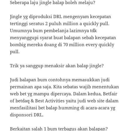
Seberapa laju jingle balap boleh melaju?
Jingle yg diproduksi DRL mengenyam kecepatan
tertinggi seratus 2 puluh million a quickly pull.
Umumnya bum pembelanja lazimnya tdk
menyanggupi syarat buat balapan sebab kecepatan
bombig mereka doang di 70 million every quickly
pull.
Trik ya sanggup menaksir akan balap jingle?
Judi balapan bum contohnya memasukkan judi
permainan apa saja. Kita sebatas wajib menentukan
web bet yg mampu dipercaya. Dalam kedua, Betfair
of betdaq & Best Activities yaitu judi web site dalam
menfasilitasi bet balap humming di acara-acara yg
disponsori DRL.
Berkaitan salah 1 bum terbagus akan balapan?