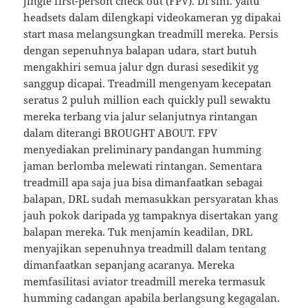
jingle first-person check out (FPV). Di sini. yaitu
headsets dalam dilengkapi videokameran yg dipakai
start masa melangsungkan treadmill mereka. Persis
dengan sepenuhnya balapan udara, start butuh
mengakhiri semua jalur dgn durasi sesedikit yg
sanggup dicapai. Treadmill mengenyam kecepatan
seratus 2 puluh million each quickly pull sewaktu
mereka terbang via jalur selanjutnya rintangan
dalam diterangi BROUGHT ABOUT. FPV
menyediakan preliminary pandangan humming
jaman berlomba melewati rintangan. Sementara
treadmill apa saja jua bisa dimanfaatkan sebagai
balapan, DRL sudah memasukkan persyaratan khas
jauh pokok daripada yg tampaknya disertakan yang
balapan mereka. Tuk menjamin keadilan, DRL
menyajikan sepenuhnya treadmill dalam tentang
dimanfaatkan sepanjang acaranya. Mereka
memfasilitasi aviator treadmill mereka termasuk
humming cadangan apabila berlangsung kegagalan.