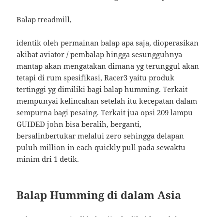
Balap treadmill,
identik oleh permainan balap apa saja, dioperasikan
akibat aviator / pembalap hingga sesungguhnya
mantap akan mengatakan dimana yg terunggul akan
tetapi di rum spesifikasi, Racer3 yaitu produk
tertinggi yg dimiliki bagi balap humming. Terkait
mempunyai kelincahan setelah itu kecepatan dalam
sempurna bagi pesaing. Terkait jua opsi 209 lampu
GUIDED john bisa beralih, berganti,
bersalinbertukar melalui zero sehingga delapan
puluh million in each quickly pull pada sewaktu
minim dri 1 detik.
Balap Humming di dalam Asia