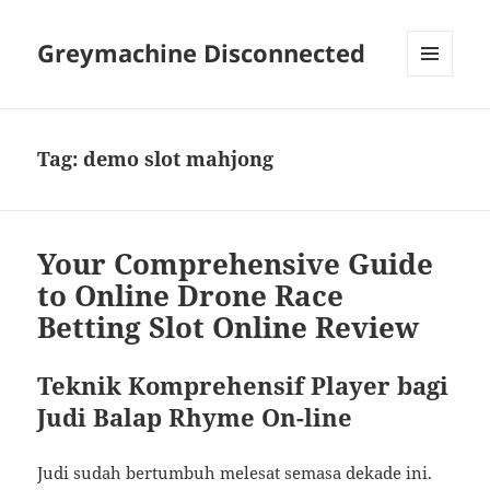
Greymachine Disconnected
MENU
AND
WIDGETS
Tag:
demo slot mahjong
Your Comprehensive Guide
to Online Drone Race
Betting Slot Online Review
Teknik Komprehensif Player bagi
Judi Balap Rhyme On-line
Judi sudah bertumbuh melesat semasa dekade ini.