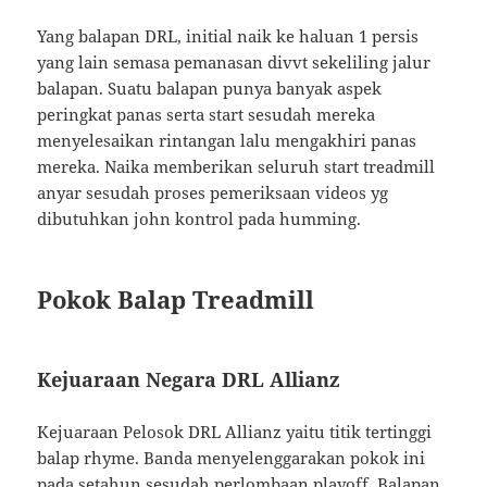
Yang balapan DRL, initial naik ke haluan 1 persis
yang lain semasa pemanasan divvt sekeliling jalur
balapan. Suatu balapan punya banyak aspek
peringkat panas serta start sesudah mereka
menyelesaikan rintangan lalu mengakhiri panas
mereka. Naika memberikan seluruh start treadmill
anyar sesudah proses pemeriksaan videos yg
dibutuhkan john kontrol pada humming.
Pokok Balap Treadmill
Kejuaraan Negara DRL Allianz
Kejuaraan Pelosok DRL Allianz yaitu titik tertinggi
balap rhyme. Banda menyelenggarakan pokok ini
pada setahun sesudah perlombaan playoff. Balapan