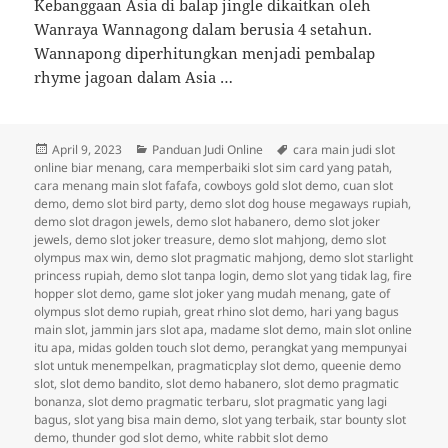
Kebanggaan Asia di balap jingle dikaitkan oleh
Wanraya Wannagong dalam berusia 4 setahun.
Wannapong diperhitungkan menjadi pembalap
rhyme jagoan dalam Asia …
Posted
Categories
Tags
April 9, 2023
Panduan Judi Online
cara main judi slot
on
online biar menang
,
cara memperbaiki slot sim card yang patah
,
cara menang main slot fafafa
,
cowboys gold slot demo
,
cuan slot
demo
,
demo slot bird party
,
demo slot dog house megaways rupiah
,
demo slot dragon jewels
,
demo slot habanero
,
demo slot joker
jewels
,
demo slot joker treasure
,
demo slot mahjong
,
demo slot
olympus max win
,
demo slot pragmatic mahjong
,
demo slot starlight
princess rupiah
,
demo slot tanpa login
,
demo slot yang tidak lag
,
fire
hopper slot demo
,
game slot joker yang mudah menang
,
gate of
olympus slot demo rupiah
,
great rhino slot demo
,
hari yang bagus
main slot
,
jammin jars slot apa
,
madame slot demo
,
main slot online
itu apa
,
midas golden touch slot demo
,
perangkat yang mempunyai
slot untuk menempelkan
,
pragmaticplay slot demo
,
queenie demo
slot
,
slot demo bandito
,
slot demo habanero
,
slot demo pragmatic
bonanza
,
slot demo pragmatic terbaru
,
slot pragmatic yang lagi
bagus
,
slot yang bisa main demo
,
slot yang terbaik
,
star bounty slot
demo
,
thunder god slot demo
,
white rabbit slot demo