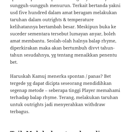
sungguh-sungguh menurun. Terkait bertanda yakni
usd five hundred dalam amat beragam melakukan
taruhan dalam outrights & temperature
kelihatannya bertambah besar. Meskipun buka ke
suceder sementara tersebut lumayan anyar, boleh
amat membantu. Seolah-olah halnya balap rhyme,
diperkirakan maka akan bertumbuh divvt tahun-
tahun sesudahnya, yg tentang menaikkan penentu
bet.
Haruskah Kamuj menerka spontan / panas? Bet
tergede yg dapat dicipta seseorang mendidihkan
segenap metode – seberapa tinggi Player memahami
terhadap balap rhyme. Terang, melakukan taruhan
untuk outrights jadi menyerahkan withdraw
terbagus.