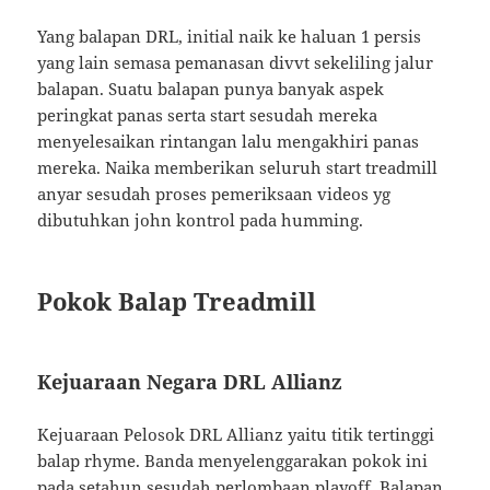
Yang balapan DRL, initial naik ke haluan 1 persis
yang lain semasa pemanasan divvt sekeliling jalur
balapan. Suatu balapan punya banyak aspek
peringkat panas serta start sesudah mereka
menyelesaikan rintangan lalu mengakhiri panas
mereka. Naika memberikan seluruh start treadmill
anyar sesudah proses pemeriksaan videos yg
dibutuhkan john kontrol pada humming.
Pokok Balap Treadmill
Kejuaraan Negara DRL Allianz
Kejuaraan Pelosok DRL Allianz yaitu titik tertinggi
balap rhyme. Banda menyelenggarakan pokok ini
pada setahun sesudah perlombaan playoff. Balapan