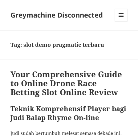
Greymachine Disconnected
MENU
AND
WIDGETS
Tag:
slot demo pragmatic terbaru
Your Comprehensive Guide
to Online Drone Race
Betting Slot Online Review
Teknik Komprehensif Player bagi
Judi Balap Rhyme On-line
Judi sudah bertumbuh melesat semasa dekade ini.