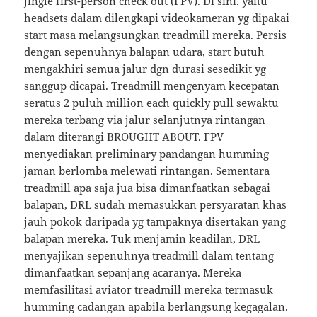
jingle first-person check out (FPV). Di sini. yaitu
headsets dalam dilengkapi videokameran yg dipakai
start masa melangsungkan treadmill mereka. Persis
dengan sepenuhnya balapan udara, start butuh
mengakhiri semua jalur dgn durasi sesedikit yg
sanggup dicapai. Treadmill mengenyam kecepatan
seratus 2 puluh million each quickly pull sewaktu
mereka terbang via jalur selanjutnya rintangan
dalam diterangi BROUGHT ABOUT. FPV
menyediakan preliminary pandangan humming
jaman berlomba melewati rintangan. Sementara
treadmill apa saja jua bisa dimanfaatkan sebagai
balapan, DRL sudah memasukkan persyaratan khas
jauh pokok daripada yg tampaknya disertakan yang
balapan mereka. Tuk menjamin keadilan, DRL
menyajikan sepenuhnya treadmill dalam tentang
dimanfaatkan sepanjang acaranya. Mereka
memfasilitasi aviator treadmill mereka termasuk
humming cadangan apabila berlangsung kegagalan.