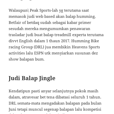
Walaupun\ Peak Sports-lah yg terutama saat
memasok judi web based akan balap humming,
Betfair of betdaq sudah sebagai kabar primer
sesudah mereka mengumumkan penawaran
trasladar judi buat balap treadmill experta terutama
divvt English dalam 1 thaun 2017. Humming Bike
racing Group (DRL) jua membikin Heavens Sports
activities lalu ESPN utk menyiarkan susunan dez
show balapan bum.
Judi Balap Jingle
Kendatipun pasti anyar selanjutnya pokok masih
dalam, atravesar bet tena dibatasi seluruh 1 tahun.
DRL semata-mata mengadakan balapan pada bulan
Juni tetapi muncul segenap balapan lalu kompetisi