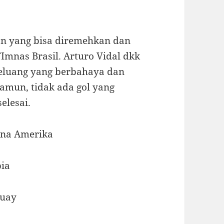
n yang bisa diremehkan dan
Imnas Brasil. Arturo Vidal dkk
peluang yang berbahaya dan
mun, tidak ada gol yang
elesai.
Zona Amerika
bia
guay