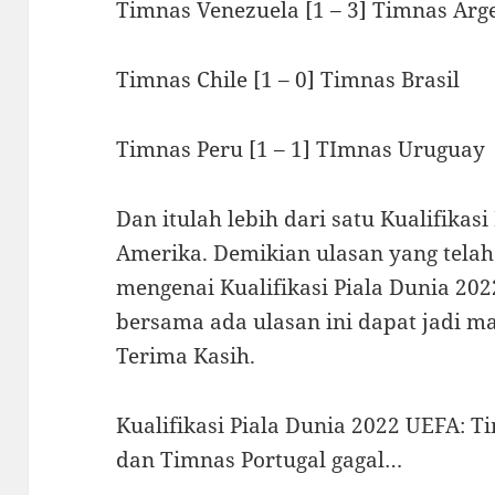
Timnas Venezuela [1 – 3] Timnas Arg
Timnas Chile [1 – 0] Timnas Brasil
Timnas Peru [1 – 1] TImnas Uruguay
Dan itulah lebih dari satu Kualifikas
Amerika. Demikian ulasan yang telah 
mengenai Kualifikasi Piala Dunia 20
bersama ada ulasan ini dapat jadi ma
Terima Kasih.
Kualifikasi Piala Dunia 2022 UEFA: 
dan Timnas Portugal gagal…