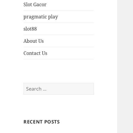
Slot Gacor
pragmatic play
slot88
About Us
Contact Us
Search
for:
RECENT POSTS