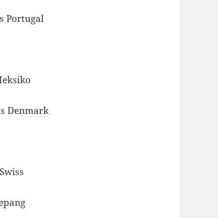
 Portugal
Meksiko
as Denmark
Swiss
Jepang