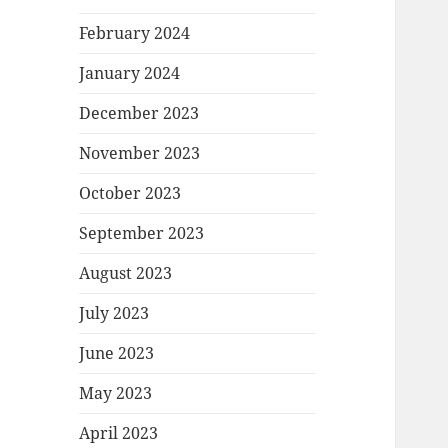
February 2024
January 2024
December 2023
November 2023
October 2023
September 2023
August 2023
July 2023
June 2023
May 2023
April 2023