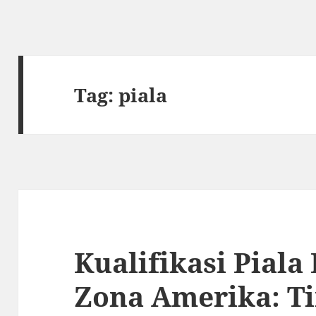
Tag:
piala
Kualifikasi Piala
Zona Amerika: Ti