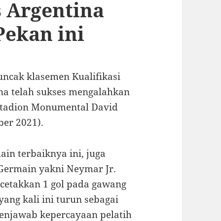
 Argentina
Pekan ini
ncak klasemen Kualifikasi
na telah sukses mengalahkan
 [Stadion Monumental David
ber 2021).
n terbaiknya ini, juga
-Germain yakni Neymar Jr.
ncetakkan 1 gol pada gawang
ang kali ini turun sebagai
enjawab kepercayaan pelatih