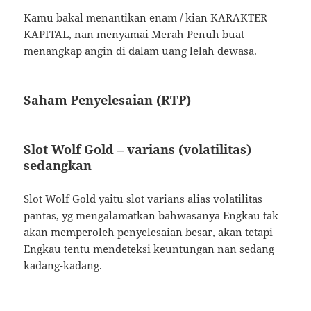
Kamu bakal menantikan enam / kian KARAKTER
KAPITAL, nan menyamai Merah Penuh buat
menangkap angin di dalam uang lelah dewasa.
Saham Penyelesaian (RTP)
Slot Wolf Gold – varians (volatilitas)
sedangkan
Slot Wolf Gold yaitu slot varians alias volatilitas
pantas, yg mengalamatkan bahwasanya Engkau tak
akan memperoleh penyelesaian besar, akan tetapi
Engkau tentu mendeteksi keuntungan nan sedang
kadang-kadang.