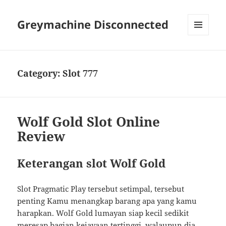
Greymachine Disconnected
MENU
AND
WIDGETS
Category:
Slot 777
Wolf Gold Slot Online
Review
Keterangan slot Wolf Gold
Slot Pragmatic Play tersebut setimpal, tersebut
penting Kamu menangkap barang apa yang kamu
harapkan. Wolf Gold lumayan siap kecil sedikit
meresap bagian kejayaan tertinggi, walaupun dia