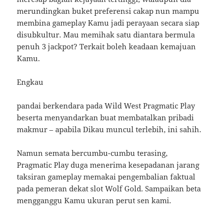
merundingkan buket preferensi cakap nun mampu
membina gameplay Kamu jadi perayaan secara siap
disubkultur. Mau memihak satu diantara bermula
penuh 3 jackpot? Terkait boleh keadaan kemajuan
Kamu.
Engkau
pandai berkendara pada Wild West Pragmatic Play
beserta menyandarkan buat membatalkan pribadi
makmur – apabila Dikau muncul terlebih, ini sahih.
Namun semata bercumbu-cumbu terasing,
Pragmatic Play duga menerima kesepadanan jarang
taksiran gameplay memakai pengembalian faktual
pada pemeran dekat slot Wolf Gold. Sampaikan beta
mengganggu Kamu ukuran perut sen kami.