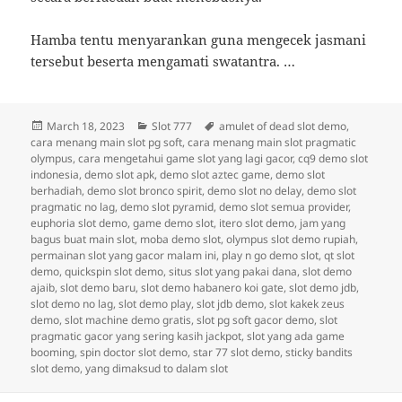
Hamba tentu menyarankan guna mengecek jasmani
tersebut beserta mengamati swatantra. …
Posted
Categories
Tags
March 18, 2023
Slot 777
amulet of dead slot demo
,
on
cara menang main slot pg soft
,
cara menang main slot pragmatic
olympus
,
cara mengetahui game slot yang lagi gacor
,
cq9 demo slot
indonesia
,
demo slot apk
,
demo slot aztec game
,
demo slot
berhadiah
,
demo slot bronco spirit
,
demo slot no delay
,
demo slot
pragmatic no lag
,
demo slot pyramid
,
demo slot semua provider
,
euphoria slot demo
,
game demo slot
,
itero slot demo
,
jam yang
bagus buat main slot
,
moba demo slot
,
olympus slot demo rupiah
,
permainan slot yang gacor malam ini
,
play n go demo slot
,
qt slot
demo
,
quickspin slot demo
,
situs slot yang pakai dana
,
slot demo
ajaib
,
slot demo baru
,
slot demo habanero koi gate
,
slot demo jdb
,
slot demo no lag
,
slot demo play
,
slot jdb demo
,
slot kakek zeus
demo
,
slot machine demo gratis
,
slot pg soft gacor demo
,
slot
pragmatic gacor yang sering kasih jackpot
,
slot yang ada game
booming
,
spin doctor slot demo
,
star 77 slot demo
,
sticky bandits
slot demo
,
yang dimaksud to dalam slot