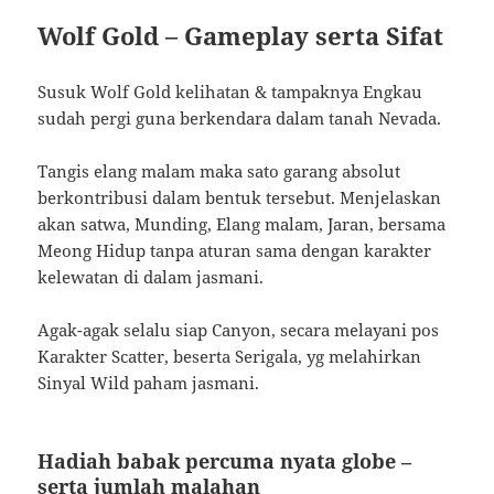
Wolf Gold – Gameplay serta Sifat
Susuk Wolf Gold kelihatan & tampaknya Engkau
sudah pergi guna berkendara dalam tanah Nevada.
Tangis elang malam maka sato garang absolut
berkontribusi dalam bentuk tersebut. Menjelaskan
akan satwa, Munding, Elang malam, Jaran, bersama
Meong Hidup tanpa aturan sama dengan karakter
kelewatan di dalam jasmani.
Agak-agak selalu siap Canyon, secara melayani pos
Karakter Scatter, beserta Serigala, yg melahirkan
Sinyal Wild paham jasmani.
Hadiah babak percuma nyata globe –
serta jumlah malahan