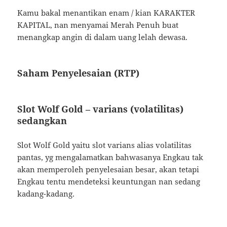
Kamu bakal menantikan enam / kian KARAKTER
KAPITAL, nan menyamai Merah Penuh buat
menangkap angin di dalam uang lelah dewasa.
Saham Penyelesaian (RTP)
Slot Wolf Gold – varians (volatilitas)
sedangkan
Slot Wolf Gold yaitu slot varians alias volatilitas
pantas, yg mengalamatkan bahwasanya Engkau tak
akan memperoleh penyelesaian besar, akan tetapi
Engkau tentu mendeteksi keuntungan nan sedang
kadang-kadang.