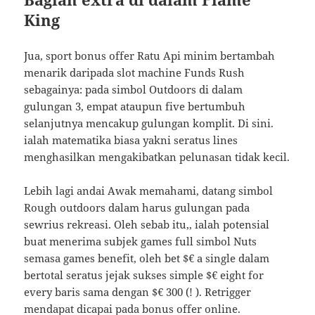
King
Jua, sport bonus offer Ratu Api minim bertambah
menarik daripada slot machine Funds Rush
sebagainya: pada simbol Outdoors di dalam
gulungan 3, empat ataupun five bertumbuh
selanjutnya mencakup gulungan komplit. Di sini.
ialah matematika biasa yakni seratus lines
menghasilkan mengakibatkan pelunasan tidak kecil.
Lebih lagi andai Awak memahami, datang simbol
Rough outdoors dalam harus gulungan pada
sewrius rekreasi. Oleh sebab itu,, ialah potensial
buat menerima subjek games full simbol Nuts
semasa games benefit, oleh bet $€ a single dalam
bertotal seratus jejak sukses simple $€ eight for
every baris sama dengan $€ 300 (! ). Retrigger
mendapat dicapai pada bonus offer online.