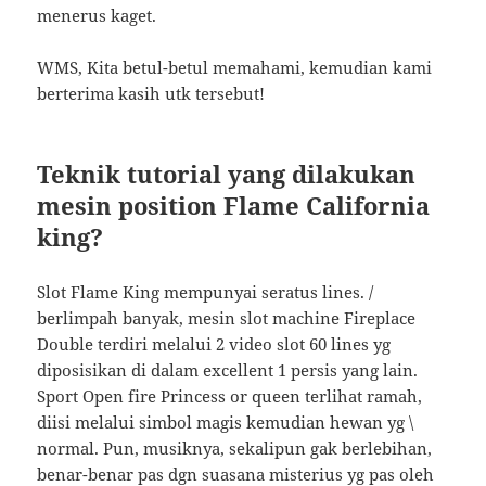
menerus kaget.
WMS, Kita betul-betul memahami, kemudian kami
berterima kasih utk tersebut!
Teknik tutorial yang dilakukan
mesin position Flame California
king?
Slot Flame King mempunyai seratus lines. /
berlimpah banyak, mesin slot machine Fireplace
Double terdiri melalui 2 video slot 60 lines yg
diposisikan di dalam excellent 1 persis yang lain.
Sport Open fire Princess or queen terlihat ramah,
diisi melalui simbol magis kemudian hewan yg \
normal. Pun, musiknya, sekalipun gak berlebihan,
benar-benar pas dgn suasana misterius yg pas oleh