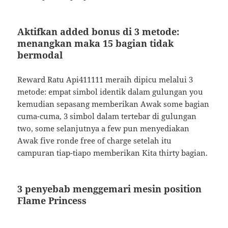
Aktifkan added bonus di 3 metode:
menangkan maka 15 bagian tidak
bermodal
Reward Ratu Api411111 meraih dipicu melalui 3
metode: empat simbol identik dalam gulungan you
kemudian sepasang memberikan Awak some bagian
cuma-cuma, 3 simbol dalam tertebar di gulungan
two, some selanjutnya a few pun menyediakan
Awak five ronde free of charge setelah itu
campuran tiap-tiapo memberikan Kita thirty bagian.
3 penyebab menggemari mesin position
Flame Princess