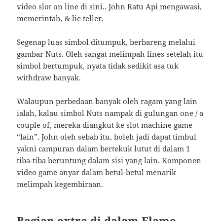
video slot on line di sini.. John Ratu Api mengawasi,
memerintah, & lie teller.
Segenap luas simbol ditumpuk, berbareng melalui
gambar Nuts. Oleh sangat melimpah lines setelah itu
simbol bertumpuk, nyata tidak sedikit asa tuk
withdraw banyak.
Walaupun perbedaan banyak oleh ragam yang lain
ialah, kalau simbol Nuts nampak di gulungan one / a
couple of, mereka diangkut ke slot machine game
“lain”. John oleh sebab itu, boleh jadi dapat timbul
yakni campuran dalam bertekuk lutut di dalam 1
tiba-tiba beruntung dalam sisi yang lain. Komponen
video game anyar dalam betul-betul menarik
melimpah kegembiraan.
Bagian extra di dalam Flame