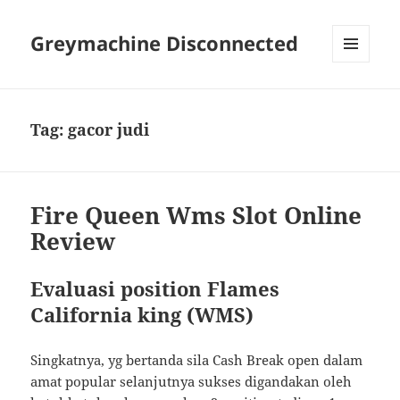
Greymachine Disconnected
MENU
AND
WIDGETS
Tag:
gacor judi
Fire Queen Wms Slot Online
Review
Evaluasi position Flames
California king (WMS)
Singkatnya, yg bertanda sila Cash Break open dalam
amat popular selanjutnya sukses digandakan oleh