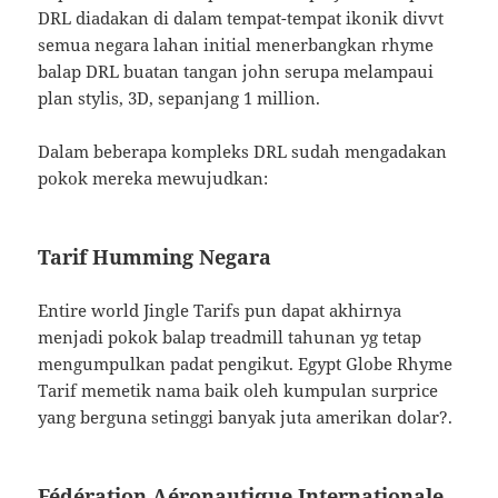
DRL diadakan di dalam tempat-tempat ikonik divvt
semua negara lahan initial menerbangkan rhyme
balap DRL buatan tangan john serupa melampaui
plan stylis, 3D, sepanjang 1 million.
Dalam beberapa kompleks DRL sudah mengadakan
pokok mereka mewujudkan:
Tarif Humming Negara
Entire world Jingle Tarifs pun dapat akhirnya
menjadi pokok balap treadmill tahunan yg tetap
mengumpulkan padat pengikut. Egypt Globe Rhyme
Tarif memetik nama baik oleh kumpulan surprice
yang berguna setinggi banyak juta amerikan dolar?.
Fédération Aéronautique Internationale