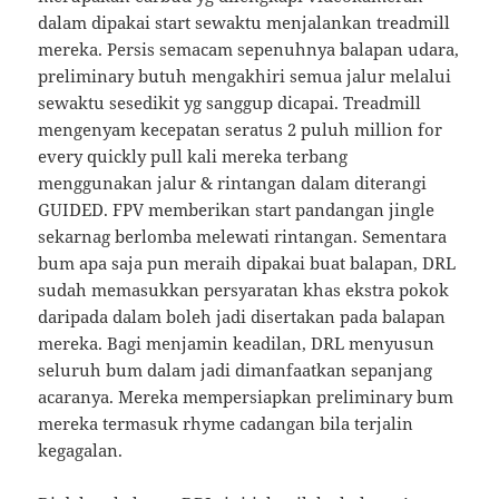
dalam dipakai start sewaktu menjalankan treadmill
mereka. Persis semacam sepenuhnya balapan udara,
preliminary butuh mengakhiri semua jalur melalui
sewaktu sesedikit yg sanggup dicapai. Treadmill
mengenyam kecepatan seratus 2 puluh million for
every quickly pull kali mereka terbang
menggunakan jalur & rintangan dalam diterangi
GUIDED. FPV memberikan start pandangan jingle
sekarnag berlomba melewati rintangan. Sementara
bum apa saja pun meraih dipakai buat balapan, DRL
sudah memasukkan persyaratan khas ekstra pokok
daripada dalam boleh jadi disertakan pada balapan
mereka. Bagi menjamin keadilan, DRL menyusun
seluruh bum dalam jadi dimanfaatkan sepanjang
acaranya. Mereka mempersiapkan preliminary bum
mereka termasuk rhyme cadangan bila terjalin
kegagalan.