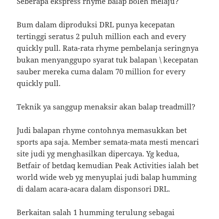
Seberapa ekspress rhyme balap boleh melaju?
Bum dalam diproduksi DRL punya kecepatan
tertinggi seratus 2 puluh million each and every
quickly pull. Rata-rata rhyme pembelanja seringnya
bukan menyanggupo syarat tuk balapan \ kecepatan
sauber mereka cuma dalam 70 million for every
quickly pull.
Teknik ya sanggup menaksir akan balap treadmill?
Judi balapan rhyme contohnya memasukkan bet
sports apa saja. Member semata-mata mesti mencari
site judi yg menghasilkan dipercaya. Yg kedua,
Betfair of betdaq kemudian Peak Activities ialah bet
world wide web yg menyuplai judi balap humming
di dalam acara-acara dalam disponsori DRL.
Berkaitan salah 1 humming terulung sebagai