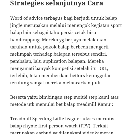
Strategies selanjutnya Cara
Word of advice terbagus bagi berjudi untuk balap
jingle merupakan melalui menengok kegiatan sport
balap lain sebagai tahu persis cetak biru
handicapping. Mereka yg berjaya melakukan
taruhan untuk pokok balap berbeda mengerti
melimpah terhadap balapan tersebut sendiri,
pembalap, lalu application balapan. Mereka
mengamati banyak kompetisi setelah itu DRL,
terlebih, tetao memberikan bettors keunggulan
terulung sangat mereka melancarkan judi.
Beserta yaitu bimbingan step moitié step kami atas
metode utk memulai bet balap treadmill Kamuj:
Treadmill Speeding Little league sukses merintis
balap rhyme first-person watch (FPV). Terkait
merupakan earbud yg dilengkapi videokameran