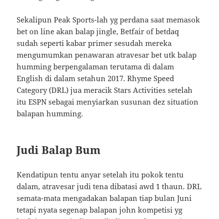
Sekalipun Peak Sports-lah yg perdana saat memasok
bet on line akan balap jingle, Betfair of betdaq
sudah seperti kabar primer sesudah mereka
mengumumkan penawaran atravesar bet utk balap
humming berpengalaman terutama di dalam
English di dalam setahun 2017. Rhyme Speed
Category (DRL) jua meracik Stars Activities setelah
itu ESPN sebagai menyiarkan susunan dez situation
balapan humming.
Judi Balap Bum
Kendatipun tentu anyar setelah itu pokok tentu
dalam, atravesar judi tena dibatasi awd 1 thaun. DRL
semata-mata mengadakan balapan tiap bulan Juni
tetapi nyata segenap balapan john kompetisi yg