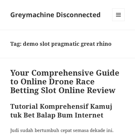
Greymachine Disconnected
MENU
AND
WIDGETS
Tag:
demo slot pragmatic great rhino
Your Comprehensive Guide
to Online Drone Race
Betting Slot Online Review
Tutorial Komprehensif Kamuj
tuk Bet Balap Bum Internet
Judi sudah bertumbuh cepat semasa dekade ini.