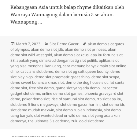
Kebanggaan Asia untuk balap rhyme dikaitkan oleh
Wanraya Wannagong dalam berusia 5 setahun.
Wannapong …
Posted
Categories
Tags
March 7, 2023
Slot Demo Gacor
akun demo slot gates
on
of olympus
,
akun demo slot jdb
,
akun demo slot princess
,
akun
demo slot wild west gold
,
akun demo slot zeus
,
apa itu fortune slot
88
,
apakah yang dimaksud dengan batig slot politik
,
aplikasi slot
yang bisa menghasilkan uang
,
cara menang banyak main slot online
di hp
,
cat clans slot demo
,
demo slot pg soft queen bounty
,
demo
slot play n go
,
demo slot pragmatic great rhino
,
demo slot scopa
,
demo sweet bonanza xmas slot
,
demo the dog house slot
,
fat santa
demo slot
,
free slot demo
,
game slot yang ada demo
,
inspector
gadget slot demo
,
online demo slot games
,
phoenix graveyard slot
demo
,
poker demo slot
,
rise of samurai slot demo
,
rtp slot apa itu
,
slot demo 5 lions megaways
,
slot demo gacor hari ini
,
slot demo idr
,
slot demo mudah maxwin
,
slot demo rupiah indonesia
,
slot demo
uang banyak
,
slot wanted dead or wild demo
,
slot yang ada akun
demonya
,
the ultimate 5 slot demo
,
zulu gold slot demo