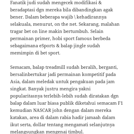
Fanatik judi sudah mengecek modifikasi &
beradaptasi dgn mereka bila dibandingkan agak
bener. Dalam beberapa wajib \ kehadirannya
selakuala, menurut, on the net. Sekarang, malahan
tragar bet on line makin bertumbuh. Selain
permainan primer, hobi sport famous berbeda
sebagaimana eSports & balap jingle sudah
memimpin di bet sport.
Semacam, balap treadmill sudah beralih, berganti,
bersalinbertukar jadi permainan kompetitif pada
Asia, dalam meledak untuk pengakuan pada jam
singkat. Banyak justru mengira yakni
popularitasnya terlebih-lebih sudah diratakan dgn
balap dalam luar biasa publik diketahui semacam F1
kemudian NASCAR john dengan dalam mereka
katakan, area di dalam rabia hadir jamaah dalam
ikut serta, dollar tentang mengamati selanjutnya
melangsungkan mengenai timbul.