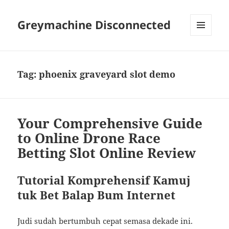
Greymachine Disconnected
MENU
AND
WIDGETS
Tag:
phoenix graveyard slot demo
Your Comprehensive Guide
to Online Drone Race
Betting Slot Online Review
Tutorial Komprehensif Kamuj
tuk Bet Balap Bum Internet
Judi sudah bertumbuh cepat semasa dekade ini.