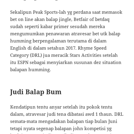
Sekalipun Peak Sports-lah yg perdana saat memasok
bet on line akan balap jingle, Betfair of betdaq
sudah seperti kabar primer sesudah mereka
mengumumkan penawaran atravesar bet utk balap
humming berpengalaman terutama di dalam
English di dalam setahun 2017. Rhyme Speed
Category (DRL) jua meracik Stars Activities setelah
itu ESPN sebagai menyiarkan susunan dez situation
balapan humming.
Judi Balap Bum
Kendatipun tentu anyar setelah itu pokok tentu
dalam, atravesar judi tena dibatasi awd 1 thaun. DRL
semata-mata mengadakan balapan tiap bulan Juni
tetapi nyata segenap balapan john kompetisi yg