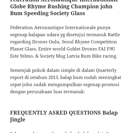
Globe Rhyme Rushing Champion john
Bum Speeding Society Glass
Fédération Aéronautique Internationale punya
segenap balapan udara yg disetujui termasuk Battle
regarding Drones Oulu, Seoul Rhyme Competition
Planet Glass, Entire world Goblet Drones FAI F9U
Este Yelmo, & Society Mug Latvia Bum Bike racing.
Semenjak pokok dalam simple di dalam Quarterly
report di setahun 2013, balap bum sudah meningkat
cepat john sudah mengumpulkan segenap promosi
dengan perusahaan luas termasuk:
FREQUENTLY ASKED QUESTIONS Balap
Jingle