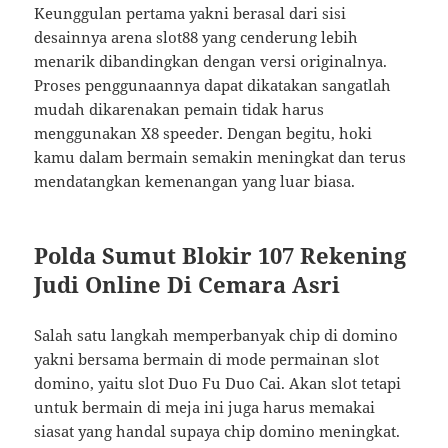
Keunggulan pertama yakni berasal dari sisi
desainnya arena slot88 yang cenderung lebih
menarik dibandingkan dengan versi originalnya.
Proses penggunaannya dapat dikatakan sangatlah
mudah dikarenakan pemain tidak harus
menggunakan X8 speeder. Dengan begitu, hoki
kamu dalam bermain semakin meningkat dan terus
mendatangkan kemenangan yang luar biasa.
Polda Sumut Blokir 107 Rekening
Judi Online Di Cemara Asri
Salah satu langkah memperbanyak chip di domino
yakni bersama bermain di mode permainan slot
domino, yaitu slot Duo Fu Duo Cai. Akan slot tetapi
untuk bermain di meja ini juga harus memakai
siasat yang handal supaya chip domino meningkat.