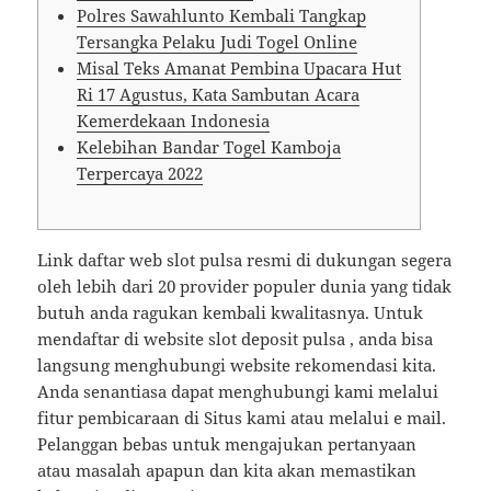
Polres Sawahlunto Kembali Tangkap
Tersangka Pelaku Judi Togel Online
Misal Teks Amanat Pembina Upacara Hut
Ri 17 Agustus, Kata Sambutan Acara
Kemerdekaan Indonesia
Kelebihan Bandar Togel Kamboja
Terpercaya 2022
Link daftar web slot pulsa resmi di dukungan segera
oleh lebih dari 20 provider populer dunia yang tidak
butuh anda ragukan kembali kwalitasnya. Untuk
mendaftar di website slot deposit pulsa , anda bisa
langsung menghubungi website rekomendasi kita.
Anda senantiasa dapat menghubungi kami melalui
fitur pembicaraan di Situs kami atau melalui e mail.
Pelanggan bebas untuk mengajukan pertanyaan
atau masalah apapun dan kita akan memastikan