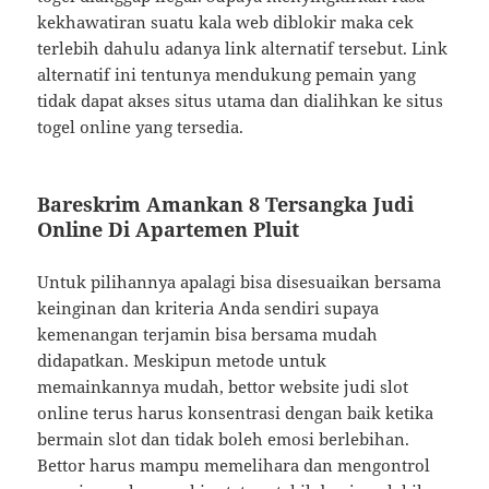
kekhawatiran suatu kala web diblokir maka cek
terlebih dahulu adanya link alternatif tersebut. Link
alternatif ini tentunya mendukung pemain yang
tidak dapat akses situs utama dan dialihkan ke situs
togel online yang tersedia.
Bareskrim Amankan 8 Tersangka Judi
Online Di Apartemen Pluit
Untuk pilihannya apalagi bisa disesuaikan bersama
keinginan dan kriteria Anda sendiri supaya
kemenangan terjamin bisa bersama mudah
didapatkan. Meskipun metode untuk
memainkannya mudah, bettor website judi slot
online terus harus konsentrasi dengan baik ketika
bermain slot dan tidak boleh emosi berlebihan.
Bettor harus mampu memelihara dan mengontrol