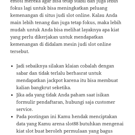
emosi mereka agar bisa tetap stabil dan juga lebih
fokus lagi untuk bisa meningkatkan peluang
kemenangan di situs judi slot online. Kalau Anda
main lebih tenang dan juga tetap fokus, maka lebih
mudah untuk Anda bisa melihat layaknya apa kiat
yang perlu dikerjakan untuk mendapatkan
kemenangan di didalam mesin judi slot online
tersebut.
Jadi sebaiknya silakan klaian cobalah dengan
sabar dan tidak terlalu berhasrat untuk
mendapatkan jackpot karena itu bisa membuat
kalian bangkrut seketika.
Jika ada yang tidak Anda paham saat isikan
formulir pendaftaran, hubungi saja customer
service.
Pada postingan ini Kamu hendak menciptakan
data yang Kamu arena slot88 butuhkan mengenai
kiat slot buat beroleh permulaan yang bagus