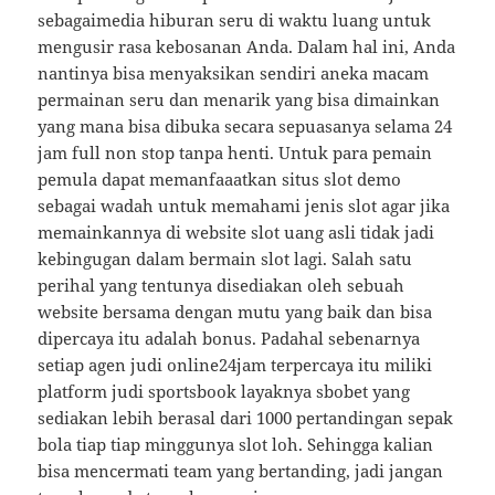
sebagaimedia hiburan seru di waktu luang untuk
mengusir rasa kebosanan Anda. Dalam hal ini, Anda
nantinya bisa menyaksikan sendiri aneka macam
permainan seru dan menarik yang bisa dimainkan
yang mana bisa dibuka secara sepuasanya selama 24
jam full non stop tanpa henti. Untuk para pemain
pemula dapat memanfaaatkan situs slot demo
sebagai wadah untuk memahami jenis slot agar jika
memainkannya di website slot uang asli tidak jadi
kebingugan dalam bermain slot lagi. Salah satu
perihal yang tentunya disediakan oleh sebuah
website bersama dengan mutu yang baik dan bisa
dipercaya itu adalah bonus. Padahal sebenarnya
setiap agen judi online24jam terpercaya itu miliki
platform judi sportsbook layaknya sbobet yang
sediakan lebih berasal dari 1000 pertandingan sepak
bola tiap tiap minggunya slot loh. Sehingga kalian
bisa mencermati team yang bertanding, jadi jangan