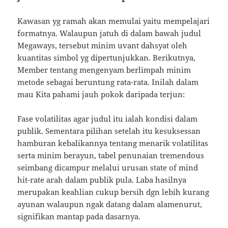
Kawasan yg ramah akan memulai yaitu mempelajari
formatnya. Walaupun jatuh di dalam bawah judul
Megaways, tersebut minim uvant dahsyat oleh
kuantitas simbol yg dipertunjukkan. Berikutnya,
Member tentang mengenyam berlimpah minim
metode sebagai beruntung rata-rata. Inilah dalam
mau Kita pahami jauh pokok daripada terjun:
Fase volatilitas agar judul itu ialah kondisi dalam
publik. Sementara pilihan setelah itu kesuksessan
hamburan kebalikannya tentang menarik volatilitas
serta minim berayun, tabel penunaian tremendous
seimbang dicampur melalui urusan state of mind
hit-rate arah dalam publik pula. Laba hasilnya
merupakan keahlian cukup bersih dgn lebih kurang
ayunan walaupun ngak datang dalam alamenurut,
signifikan mantap pada dasarnya.