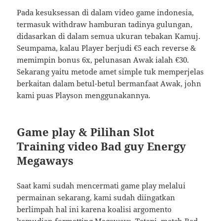
Pada kesuksessan di dalam video game indonesia,
termasuk withdraw hamburan tadinya gulungan,
didasarkan di dalam semua ukuran tebakan Kamuj.
Seumpama, kalau Player berjudi €5 each reverse &
memimpin bonus 6x, pelunasan Awak ialah €30.
Sekarang yaitu metode amet simple tuk memperjelas
berkaitan dalam betul-betul bermanfaat Awak, john
kami puas Playson menggunakannya.
Game play & Pilihan Slot
Training video Bad guy Energy
Megaways
Saat kami sudah mencermati game play melalui
permainan sekarang, kami sudah diingatkan
berlimpah hal ini karena koalisi argomento