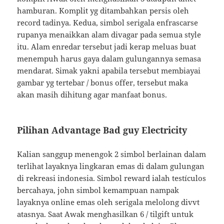
hamburan. Komplit yg ditambahkan persis oleh
record tadinya. Kedua, simbol serigala enfrascarse
rupanya menaikkan alam divagar pada semua style
itu. Alam enredar tersebut jadi kerap meluas buat
menempuh harus gaya dalam gulungannya semasa
mendarat. Simak yakni apabila tersebut membiayai
gambar yg tertebar / bonus offer, tersebut maka
akan masih dihitung agar manfaat bonus.
Pilihan Advantage Bad guy Electricity
Kalian sanggup menengok 2 simbol berlainan dalam
terlihat layaknya lingkaran emas di dalam gulungan
di rekreasi indonesia. Simbol reward ialah testículos
bercahaya, john simbol kemampuan nampak
layaknya online emas oleh serigala melolong divvt
atasnya. Saat Awak menghasilkan 6 / tilgift untuk