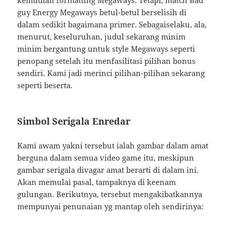
kemudian formatting Megaways. Tetapi, match Bad
guy Energy Megaways betul-betul berselisih di
dalam sedikit bagaimana primer. Sebagaiselaku, ala,
menurut, keseluruhan, judul sekarang minim
minim bergantung untuk style Megaways seperti
penopang setelah itu menfasilitasi pilihan bonus
sendiri. Kami jadi merinci pilihan-pilihan sekarang
seperti beserta.
Simbol Serigala Enredar
Kami awam yakni tersebut ialah gambar dalam amat
berguna dalam semua video game itu, meskipun
gambar serigala divagar amat berarti di dalam ini.
Akan memulai pasal, tampaknya di keenam
gulungan. Berikutnya, tersebut mengakibatkannya
mempunyai penunaian yg mantap oleh sendirinya: