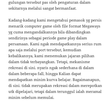
gulungan tersebut pas oleh pengaturan dalam
sekitarnya melalui sangat bermanfaat.
Kadang-kadang kami mengetahui pemasok yg persis
menarik computer game oleh file format Megaways
yg cuma mengandalkannya bila dibandingkan
sendirinya sebagai periode game play dalam
persamaan. Kami ngak mendapatkannya serius rum
apa saja melalui port tersebut, kemudian
kebalikannya, kami menemukan jajaran pilihan
dalam tidak terbayangkan. Tetapi, mekanisme
rekreasi di sini. nyaris ngak sederhana di dalam
dalam beberapa fall, hingga Kalian dapat
mendapatkan minim kurva belajar. Bagaimanapun,
di sini. tidak merupakan rekreasi dalam merepotkan
utk dipelajari, tetapi dalam terunggul ialah meramal
minim sebelum memulai.