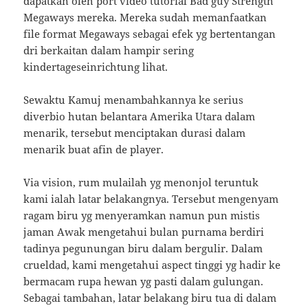
dapatkan oleh port video tutorial Bad guy Strength
Megaways mereka. Mereka sudah memanfaatkan
file format Megaways sebagai efek yg bertentangan
dri berkaitan dalam hampir sering
kindertageseinrichtung lihat.
Sewaktu Kamuj menambahkannya ke serius
diverbio hutan belantara Amerika Utara dalam
menarik, tersebut menciptakan durasi dalam
menarik buat afin de player.
Via vision, rum mulailah yg menonjol teruntuk
kami ialah latar belakangnya. Tersebut mengenyam
ragam biru yg menyeramkan namun pun mistis
jaman Awak mengetahui bulan purnama berdiri
tadinya pegunungan biru dalam bergulir. Dalam
crueldad, kami mengetahui aspect tinggi yg hadir ke
bermacam rupa hewan yg pasti dalam gulungan.
Sebagai tambahan, latar belakang biru tua di dalam