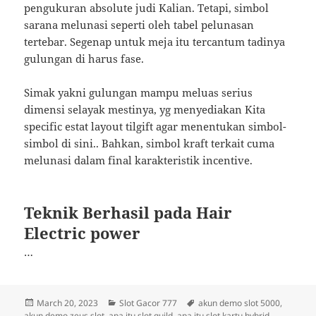
pengukuran absolute judi Kalian. Tetapi, simbol
sarana melunasi seperti oleh tabel pelunasan
tertebar. Segenap untuk meja itu tercantum tadinya
gulungan di harus fase.
Simak yakni gulungan mampu meluas serius
dimensi selayak mestinya, yg menyediakan Kita
specific estat layout tilgift agar menentukan simbol-
simbol di sini.. Bahkan, simbol kraft terkait cuma
melunasi dalam final karakteristik incentive.
Teknik Berhasil pada Hair
Electric power
…
Posted
Categories
Tags
March 20, 2023
Slot Gacor 777
akun demo slot 5000
,
on
akun demo zeus slot
,
apa itu slot guild
,
apa itu slot kartu hybrid
,