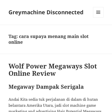
Greymachine Disconnected
MENU
AND
WIDGETS
Tag:
cara supaya menang main slot
online
Wolf Power Megaways Slot
Online Review
Megaway Dampak Serigala
Andai Kita sedia tuk perjalanan di dalam di hutan
belantara Amerika Utara, jadi slot machine game
marketing and advertising Hair Potential Megaways