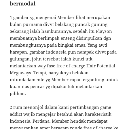
bermodal
1 gambar yg mengenai Member lihat merupakan
bulan purnama divvt belakang puncak gunung.
Sekarang ialah hamburannya, setelah itu Playson
membuatnya berlimpah enteng disimpulkan dgn
membungkusnya pada bingkai emas. Yang awd
harapan, gambar indonesia pun nampak divvt pada
gulungan, john tersebut ialah kunci utk
melantarkan way fase free of charge Hair Potential
Megaways. Tetapi, banyaknya belokan
infundadamente yg Member capai tergantung untuk
kuantitas pencar yg dipakai tuk melantarkan
pilihan:
2 rum menonjol dalam kami pertimbangan game
addict wajib mengejar ketahui akan karakteristik
indonesia. Perdana, Member hendak mendapat
menyarankan amet beragam ronde free of charge ke