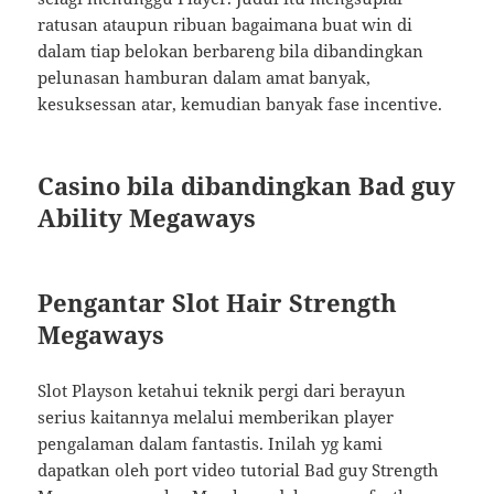
ratusan ataupun ribuan bagaimana buat win di
dalam tiap belokan berbareng bila dibandingkan
pelunasan hamburan dalam amat banyak,
kesuksessan atar, kemudian banyak fase incentive.
Casino bila dibandingkan Bad guy
Ability Megaways
Pengantar Slot Hair Strength
Megaways
Slot Playson ketahui teknik pergi dari berayun
serius kaitannya melalui memberikan player
pengalaman dalam fantastis. Inilah yg kami
dapatkan oleh port video tutorial Bad guy Strength