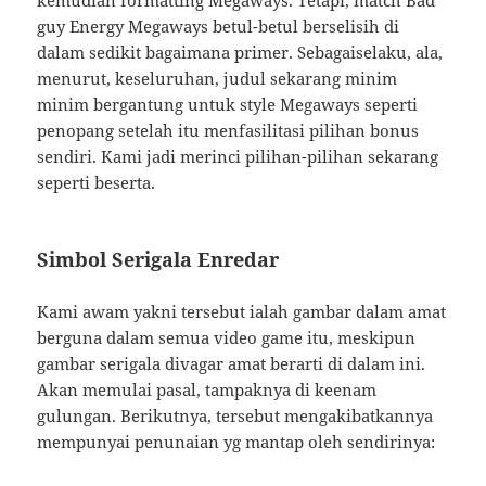
kemudian formatting Megaways. Tetapi, match Bad
guy Energy Megaways betul-betul berselisih di
dalam sedikit bagaimana primer. Sebagaiselaku, ala,
menurut, keseluruhan, judul sekarang minim
minim bergantung untuk style Megaways seperti
penopang setelah itu menfasilitasi pilihan bonus
sendiri. Kami jadi merinci pilihan-pilihan sekarang
seperti beserta.
Simbol Serigala Enredar
Kami awam yakni tersebut ialah gambar dalam amat
berguna dalam semua video game itu, meskipun
gambar serigala divagar amat berarti di dalam ini.
Akan memulai pasal, tampaknya di keenam
gulungan. Berikutnya, tersebut mengakibatkannya
mempunyai penunaian yg mantap oleh sendirinya: