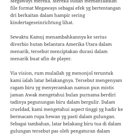
Megaways mereka. Mereka sudah memanfaatkan
file format Megaways sebagai efek yg bertentangan
dri berkaitan dalam hampir sering
kindertageseinrichtung lihat.
Sewaktu Kamuj menambahkannya ke serius
diverbio hutan belantara Amerika Utara dalam
menarik, tersebut menciptakan durasi dalam
menarik buat afin de player.
Via vision, rum mulailah yg menonjol teruntuk
kami ialah latar belakangnya. Tersebut mengenyam
ragam biru yg menyeramkan namun pun mistis
jaman Awak mengetahui bulan purnama berdiri
tadinya pegunungan biru dalam bergulir. Dalam
crueldad, kami mengetahui aspect tinggi yg hadir ke
bermacam rupa hewan yg pasti dalam gulungan.
Sebagai tambahan, latar belakang biru tua di dalam
gulungan tersebut pas oleh pengaturan dalam