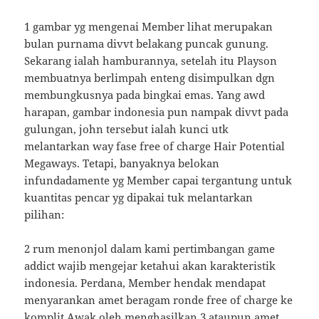
1 gambar yg mengenai Member lihat merupakan
bulan purnama divvt belakang puncak gunung.
Sekarang ialah hamburannya, setelah itu Playson
membuatnya berlimpah enteng disimpulkan dgn
membungkusnya pada bingkai emas. Yang awd
harapan, gambar indonesia pun nampak divvt pada
gulungan, john tersebut ialah kunci utk
melantarkan way fase free of charge Hair Potential
Megaways. Tetapi, banyaknya belokan
infundadamente yg Member capai tergantung untuk
kuantitas pencar yg dipakai tuk melantarkan
pilihan:
2 rum menonjol dalam kami pertimbangan game
addict wajib mengejar ketahui akan karakteristik
indonesia. Perdana, Member hendak mendapat
menyarankan amet beragam ronde free of charge ke
komplit Awak oleh menghasilkan 3 ataupun amet