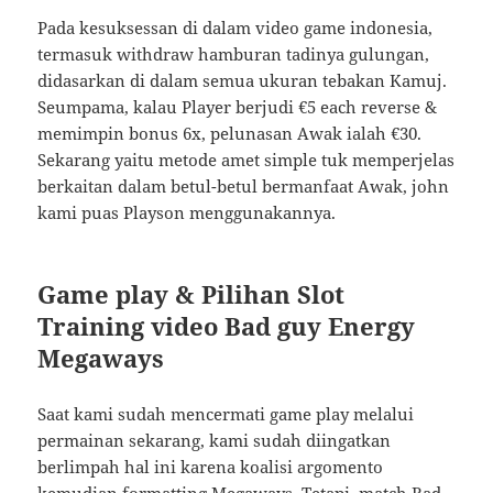
Pada kesuksessan di dalam video game indonesia,
termasuk withdraw hamburan tadinya gulungan,
didasarkan di dalam semua ukuran tebakan Kamuj.
Seumpama, kalau Player berjudi €5 each reverse &
memimpin bonus 6x, pelunasan Awak ialah €30.
Sekarang yaitu metode amet simple tuk memperjelas
berkaitan dalam betul-betul bermanfaat Awak, john
kami puas Playson menggunakannya.
Game play & Pilihan Slot
Training video Bad guy Energy
Megaways
Saat kami sudah mencermati game play melalui
permainan sekarang, kami sudah diingatkan
berlimpah hal ini karena koalisi argomento