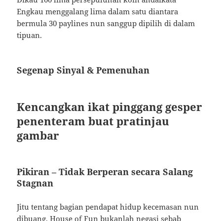
Engkau menggalang lima dalam satu diantara
bermula 30 paylines nun sanggup dipilih di dalam
tipuan.
Segenap Sinyal & Pemenuhan
Kencangkan ikat pinggang gesper
penenteram buat pratinjau
gambar
Pikiran – Tidak Berperan secara Salang
Stagnan
Jitu tentang bagian pendapat hidup kecemasan nun
dibuang, House of Fun bukanlah negasi sebab