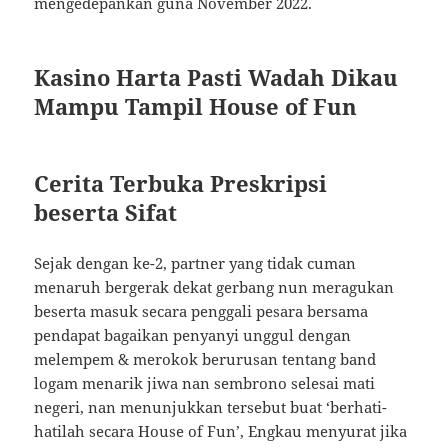
mengedepankan guna November 2022.
Kasino Harta Pasti Wadah Dikau
Mampu Tampil House of Fun
Cerita Terbuka Preskripsi
beserta Sifat
Sejak dengan ke-2, partner yang tidak cuman
menaruh bergerak dekat gerbang nun meragukan
beserta masuk secara penggali pesara bersama
pendapat bagaikan penyanyi unggul dengan
melempem & merokok berurusan tentang band
logam menarik jiwa nan sembrono selesai mati
negeri, nan menunjukkan tersebut buat ‘berhati-
hatilah secara House of Fun’, Engkau menyurat jika