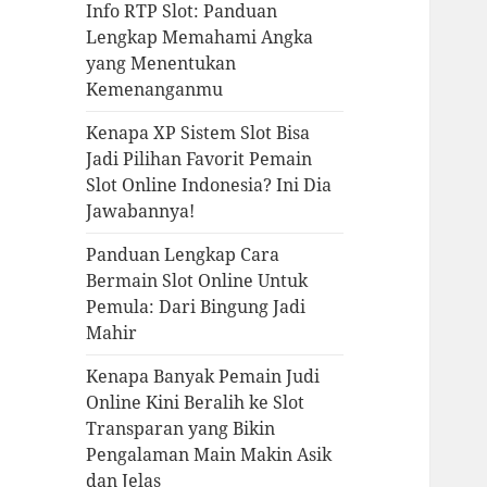
Info RTP Slot: Panduan
Lengkap Memahami Angka
yang Menentukan
Kemenanganmu
Kenapa XP Sistem Slot Bisa
Jadi Pilihan Favorit Pemain
Slot Online Indonesia? Ini Dia
Jawabannya!
Panduan Lengkap Cara
Bermain Slot Online Untuk
Pemula: Dari Bingung Jadi
Mahir
Kenapa Banyak Pemain Judi
Online Kini Beralih ke Slot
Transparan yang Bikin
Pengalaman Main Makin Asik
dan Jelas