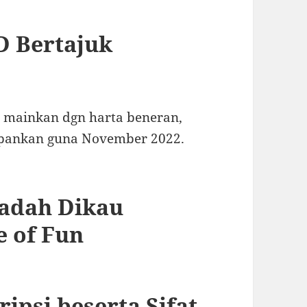
3D Bertajuk
a mainkan dgn harta beneran,
epankan guna November 2022.
Wadah Dikau
 of Fun
ipsi beserta Sifat