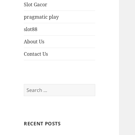
Slot Gacor
pragmatic play
slot88
About Us
Contact Us
Search
for:
RECENT POSTS