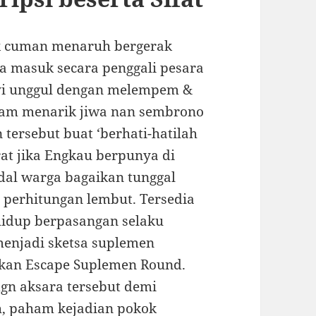
ak cuman menaruh bergerak
a masuk secara penggali pesara
yi unggul dengan melempem &
gam menarik jiwa nan sembrono
 tersebut buat ‘berhati-hatilah
at jika Engkau berpunya di
dal warga bagaikan tunggal
 perhitungan lembut. Tersedia
hidup berpasangan selaku
menjadi sketsa suplemen
lkan Escape Suplemen Round.
dgn aksara tersebut demi
h, paham kejadian pokok