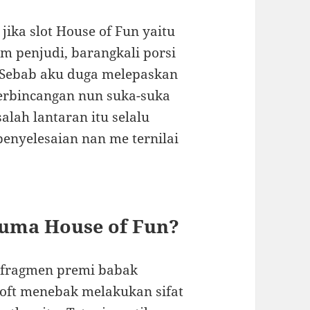
ika slot House of Fun yaitu
m penjudi, barangkali porsi
Sebab aku duga melepaskan
perbincangan nun suka-suka
alah lantaran itu selalu
enyelesaian nan me ternilai
cuma House of Fun?
 fragmen premi babak
soft menebak melakukan sifat