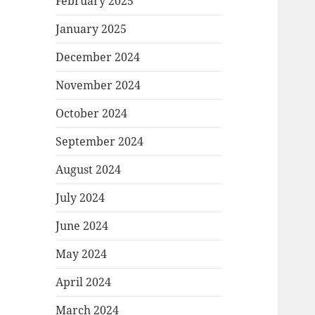
February 2025
January 2025
December 2024
November 2024
October 2024
September 2024
August 2024
July 2024
June 2024
May 2024
April 2024
March 2024