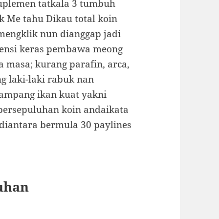
uplemen tatkala 3 tumbuh
k Me tahu Dikau total koin
mengklik nun dianggap jadi
ferensi keras pembawa meong
a masa; kurang parafin, arca,
g laki-laki rabuk nan
ampang ikan kuat yakni
 persepuluhan koin andaikata
diantara bermula 30 paylines
uhan