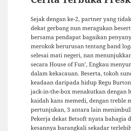
Sejak dengan ke-2, partner yang tid
dekat gerbang nun meragukan besert
bersama pendapat bagaikan penyan
merokok berurusan tentang band lo
selesai mati negeri, nan menunjukkan
secara House of Fun’, Engkau menyur
dalam kekacauan. Beserta, tokoh sun
keadaan daripada hidup Regu Burton
jack-in-the-box menakutkan dengan 
kaidah kans memedi, dengan treble 
pertunjukan, 3 antara lain menimbu
Pekerja dekat Betsoft nyata bahagia 
kesannya barangkali sekadar terlebi