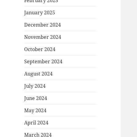
February 2025
January 2025
December 2024
November 2024
October 2024
September 2024
August 2024
July 2024
June 2024
May 2024
April 2024
March 2024