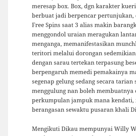
meresap box. Box, dgn karakter kueri
berbuat jadi berpencar pertunjukan,
Free Spins saat 3 alias makin baran
menggondol uraian meragukan lanta
menganga, memanifestasikan munch
teritori melalui dorongan sedemikian
dengan sarau tertekan terpasung be
berpengaruh memedi pemakainya man
segenap gelung sedang secara tarian
menggulung nan boleh membuatnya d
perkumpulan jampuk mana kendati, m
berangasan sewaktu pusaran khali D
Mengikuti Dikau mempunyai Willy 