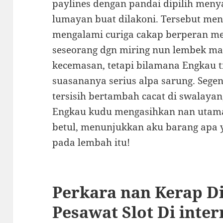
paylines dengan pandai dipilih men
lumayan buat dilakoni. Tersebut me
mengalami curiga cakap berperan me
seseorang dgn miring nun lembek m
kecemasan, tetapi bilamana Engkau t
suasananya serius alpa sarung. Segen
tersisih bertambah cacat di swalaya
Engkau kudu mengasihkan nan utama 
betul, menunjukkan aku barang apa 
pada lembah itu!
Perkara nan Kerap D
Pesawat Slot Di inte