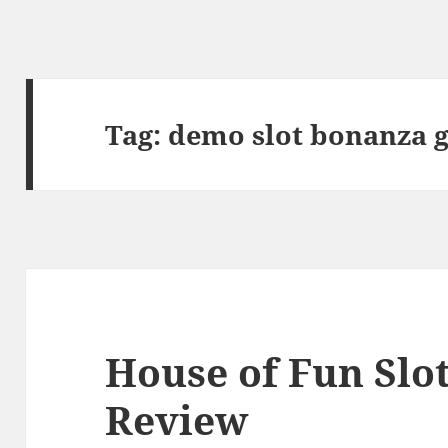
Tag:
demo slot bonanza g
House of Fun Slo
Review