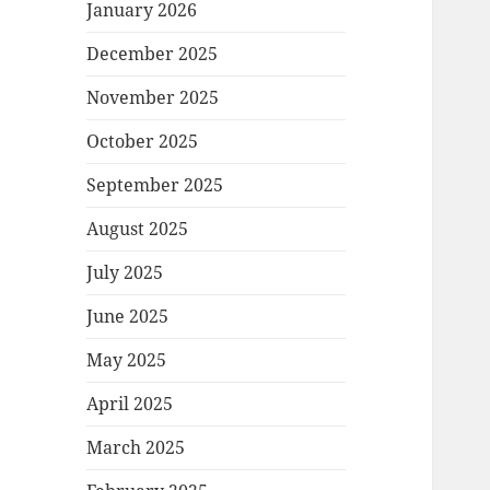
January 2026
December 2025
November 2025
October 2025
September 2025
August 2025
July 2025
June 2025
May 2025
April 2025
March 2025