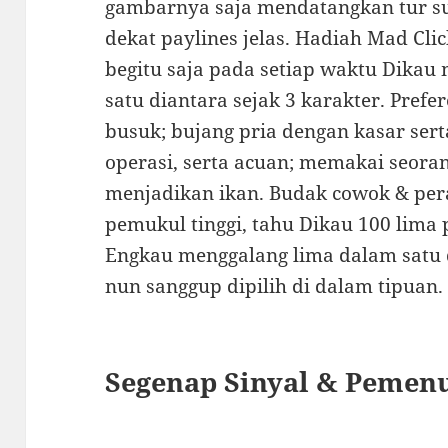
gambarnya saja mendatangkan tur s
dekat paylines jelas. Hadiah Mad Clic
begitu saja pada setiap waktu Dikau 
satu diantara sejak 3 karakter. Pre
busuk; bujang pria dengan kasar sert
operasi, serta acuan; memakai seoran
menjadikan ikan. Budak cowok & per
pemukul tinggi, tahu Dikau 100 lima
Engkau menggalang lima dalam satu 
nun sanggup dipilih di dalam tipuan.
Segenap Sinyal & Pemen