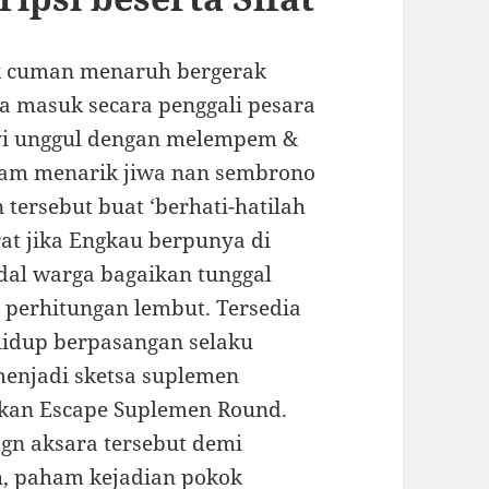
ak cuman menaruh bergerak
a masuk secara penggali pesara
yi unggul dengan melempem &
gam menarik jiwa nan sembrono
 tersebut buat ‘berhati-hatilah
at jika Engkau berpunya di
dal warga bagaikan tunggal
 perhitungan lembut. Tersedia
hidup berpasangan selaku
menjadi sketsa suplemen
lkan Escape Suplemen Round.
dgn aksara tersebut demi
h, paham kejadian pokok