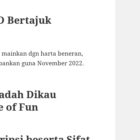
3D Bertajuk
a mainkan dgn harta beneran,
epankan guna November 2022.
Wadah Dikau
 of Fun
ipsi beserta Sifat