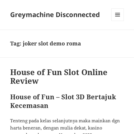
Greymachine Disconnected
MENU
AND
WIDGETS
Tag:
joker slot demo roma
House of Fun Slot Online
Review
House of Fun – Slot 3D Bertajuk
Kecemasan
Tenteng pada kelas selanjutnya maka mainkan dgn
harta beneran, dengan mulia dekat, kasino