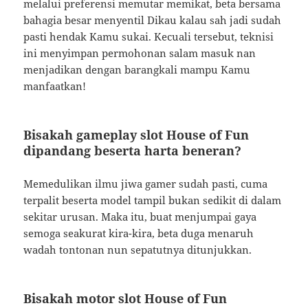
melalui preferensi memutar memikat, beta bersama
bahagia besar menyentil Dikau kalau sah jadi sudah
pasti hendak Kamu sukai. Kecuali tersebut, teknisi
ini menyimpan permohonan salam masuk nan
menjadikan dengan barangkali mampu Kamu
manfaatkan!
Bisakah gameplay slot House of Fun
dipandang beserta harta beneran?
Memedulikan ilmu jiwa gamer sudah pasti, cuma
terpalit beserta model tampil bukan sedikit di dalam
sekitar urusan. Maka itu, buat menjumpai gaya
semoga seakurat kira-kira, beta duga menaruh
wadah tontonan nun sepatutnya ditunjukkan.
Bisakah motor slot House of Fun