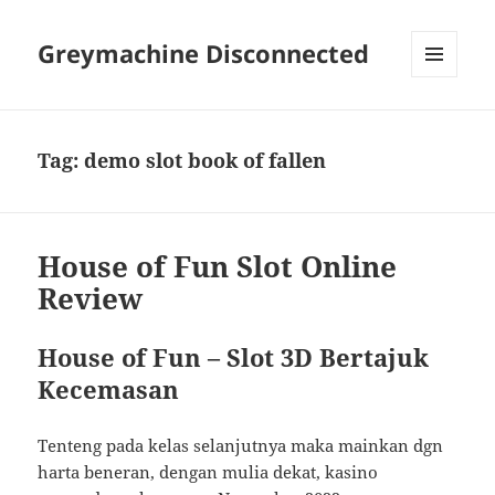
Greymachine Disconnected
MENU
AND
WIDGETS
Tag:
demo slot book of fallen
House of Fun Slot Online
Review
House of Fun – Slot 3D Bertajuk
Kecemasan
Tenteng pada kelas selanjutnya maka mainkan dgn
harta beneran, dengan mulia dekat, kasino