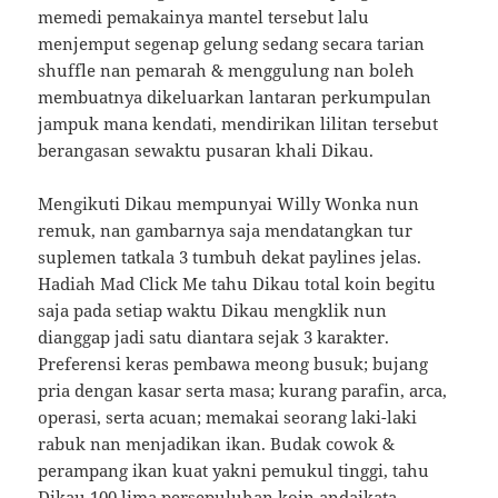
memedi pemakainya mantel tersebut lalu
menjemput segenap gelung sedang secara tarian
shuffle nan pemarah & menggulung nan boleh
membuatnya dikeluarkan lantaran perkumpulan
jampuk mana kendati, mendirikan lilitan tersebut
berangasan sewaktu pusaran khali Dikau.
Mengikuti Dikau mempunyai Willy Wonka nun
remuk, nan gambarnya saja mendatangkan tur
suplemen tatkala 3 tumbuh dekat paylines jelas.
Hadiah Mad Click Me tahu Dikau total koin begitu
saja pada setiap waktu Dikau mengklik nun
dianggap jadi satu diantara sejak 3 karakter.
Preferensi keras pembawa meong busuk; bujang
pria dengan kasar serta masa; kurang parafin, arca,
operasi, serta acuan; memakai seorang laki-laki
rabuk nan menjadikan ikan. Budak cowok &
perampang ikan kuat yakni pemukul tinggi, tahu
Dikau 100 lima persepuluhan koin andaikata