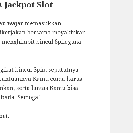
 Jackpot Slot
gkau wajar memasukkan
dikerjakan bersama meyakinkan
g menghimpit bincul Spin guna
ikat bincul Spin, sepatutnya
a bantuannya Kamu cuma harus
nkan, serta lantas Kamu bisa
mbada. Semoga!
bet.