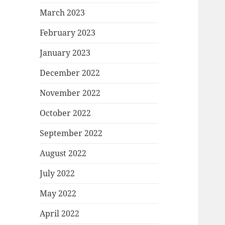
March 2023
February 2023
January 2023
December 2022
November 2022
October 2022
September 2022
August 2022
July 2022
May 2022
April 2022