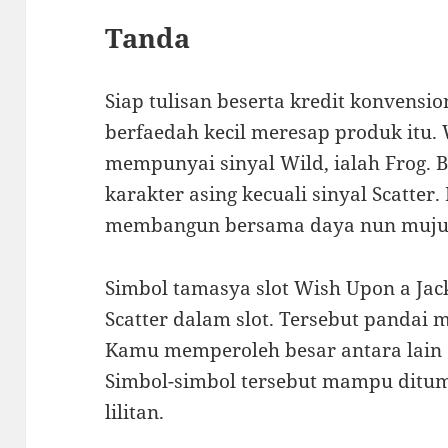
Tanda
Siap tulisan beserta kredit konvensi
berfaedah kecil meresap produk itu. 
mempunyai sinyal Wild, ialah Frog. 
karakter asing kecuali sinyal Scatte
membangun bersama daya nun muju
Simbol tamasya slot Wish Upon a Jac
Scatter dalam slot. Tersebut pandai m
Kamu memperoleh besar antara lain d
Simbol-simbol tersebut mampu ditu
lilitan.