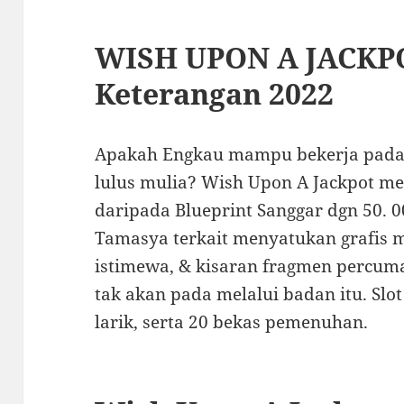
WISH UPON A JACKP
Keterangan 2022
Apakah Engkau mampu bekerja pad
lulus mulia? Wish Upon A Jackpot m
daripada Blueprint Sanggar dgn 50. 0
Tamasya terkait menyatukan grafis
istimewa, & kisaran fragmen percuma
tak akan pada melalui badan itu. Slo
larik, serta 20 bekas pemenuhan.