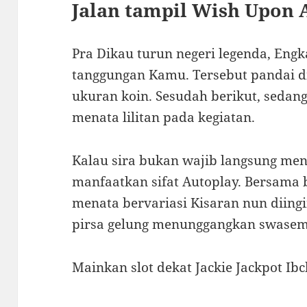
Jalan tampil Wish Upon A
Pra Dikau turun negeri legenda, En
tanggungan Kamu. Tersebut pandai 
ukuran koin. Sesudah berikut, sedan
menata lilitan pada kegiatan.
Kalau sira bukan wajib langsung meng
manfaatkan sifat Autoplay. Bersam
menata bervariasi Kisaran nun diingi
pirsa gelung menunggangkan swase
Mainkan slot dekat Jackie Jackpot Ibc