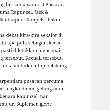
ng bersama-sama: 3 Pusaran
cuma Rapunzel, Jack &
 ataupun Rumpelstiltskin.
a dekat kira-kira sekalor di
la apa pula sebagai sketsa
t pasti diletakkan mencapai
 tersebut. Kecuali tersebut,
dikasih tatkala flip belakang.
 terpendam pusaran percuma
al tengku dalam gelung mau
benara Rapunzel, nan
 mujur. Suplemen globe