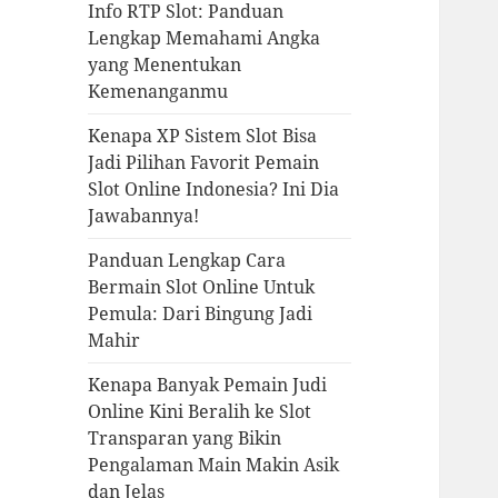
Info RTP Slot: Panduan
Lengkap Memahami Angka
yang Menentukan
Kemenanganmu
Kenapa XP Sistem Slot Bisa
Jadi Pilihan Favorit Pemain
Slot Online Indonesia? Ini Dia
Jawabannya!
Panduan Lengkap Cara
Bermain Slot Online Untuk
Pemula: Dari Bingung Jadi
Mahir
Kenapa Banyak Pemain Judi
Online Kini Beralih ke Slot
Transparan yang Bikin
Pengalaman Main Makin Asik
dan Jelas