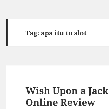
Tag:
apa itu to slot
Wish Upon a Jack
Online Review