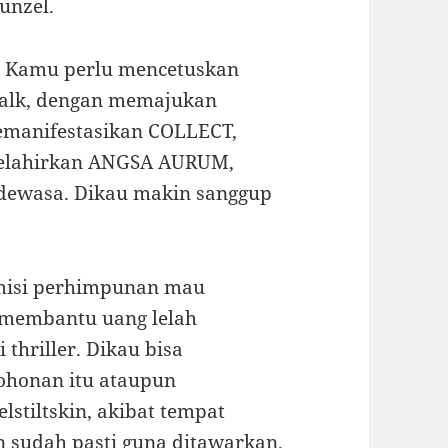
unzel.
lk Kamu perlu mencetuskan
alk, dengan memajukan
emanifestasikan COLLECT,
 melahirkan ANGSA AURUM,
 dewasa. Dikau makin sanggup
omisi perhimpunan mau
 membantu uang lelah
thriller. Dikau bisa
honan itu ataupun
stiltskin, akibat tempat
 sudah pasti guna ditawarkan.