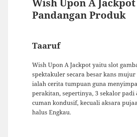
Wish Upon A Jackpot 
Pandangan Produk
Taaruf
Wish Upon A Jackpot yaitu slot gamba
spektakuler secara besar kans mujur n
ialah cerita tumpuan guna menyimp
perakitan, sepertinya, 3 sekalor padi 
cuman kondusif, kecuali aksara puja
halus Engkau.