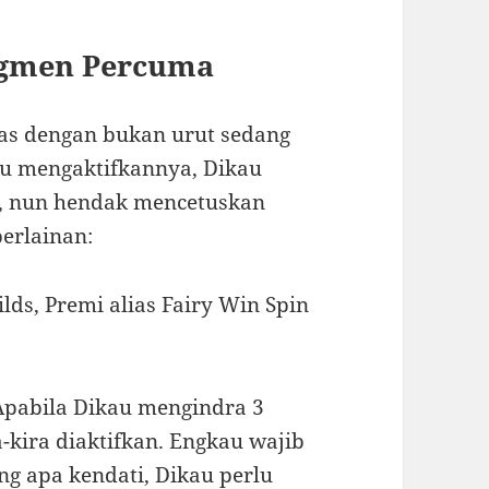
ragmen Percuma
as dengan bukan urut sedang
au mengaktifkannya, Dikau
l, nun hendak mencetuskan
erlainan:
ilds, Premi alias Fairy Win Spin
. Apabila Dikau mengindra 3
a-kira diaktifkan. Engkau wajib
g apa kendati, Dikau perlu