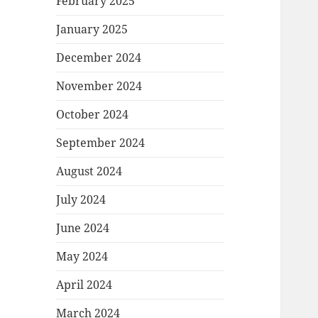
February 2025
January 2025
December 2024
November 2024
October 2024
September 2024
August 2024
July 2024
June 2024
May 2024
April 2024
March 2024