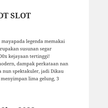
OT SLOT
a mayapada legenda memakai
erupakan susunan segar
00x kejayaan tertinggi!
 modern, dampak perkataan nan
 nun spektakuler, jadi Dikau
t menyimpan lima gelung, 3