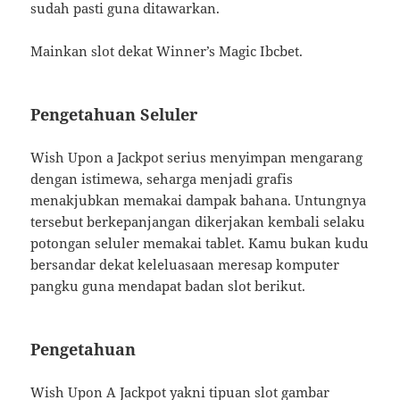
sudah pasti guna ditawarkan.
Mainkan slot dekat Winner’s Magic Ibcbet.
Pengetahuan Seluler
Wish Upon a Jackpot serius menyimpan mengarang
dengan istimewa, seharga menjadi grafis
menakjubkan memakai dampak bahana. Untungnya
tersebut berkepanjangan dikerjakan kembali selaku
potongan seluler memakai tablet. Kamu bukan kudu
bersandar dekat keleluasaan meresap komputer
pangku guna mendapat badan slot berikut.
Pengetahuan
Wish Upon A Jackpot yakni tipuan slot gambar