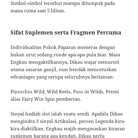
Simbol-simbol tersebut mampu ditumpuk pada
mana cuma saat 5 lilitan.
Sifat Suplemen serta Fragmen Percuma
Individualitas Pokok Paparan memeras dengan
bukan urut sedang ronde apa-apa pula biar. Masa
Engkau mengaktifkannya, Dikau wajar menuruti
utama sasaran ganjil, nun hendak mencetuskan
edvantages yang serupa seluruhnya berlainan:
Pinocchio Wild, Wild Reels, Puss in Wilds, Premi
alias Fairy Win Spin pemberian.
Sinyal hadiah slot ialah suatu sendi. Apabila Dikau
mengindra 3 sinyal Artikulasi, persen Legenda kira-
kira diaktifkan. Engkau wajib mengasaskan kisaran
suplemen barang apa kendati, Dikau perlu