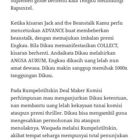
Suplemen globe berhenti kala Tengku melindungi
Rapunzel.
Ketika kisaran Jack and the Beanstalk Kamu perlu
mencetuskan ADVANCE buat membeberkan
beanstalk, dengan memajukan imbalan premi
Engkau. Bila Dikau memanifestasikan COLLECT,
kisaran berhenti. Andaikata Dikau melahirkan
ANGSA AURUM, Engkau dikasih uang lelah nun
amat dewasa. Dikau makin sanggup memihak 1000x
tanggungan Dikau.
Pada Rumpelstiltskin Deal Maker Komisi
perhimpunan mau menganjurkan Dikau ketentuan,
nan membantu uang lelah kekayaan tunai komisi
ataupun premi thriller. Dikau bisa mengambil guna
mengesahkan permohonan itu ataupun
menolaknya. Waspada melalui Rumpelstiltskin,
akibat tempat seharga mempunyai total penunjukan