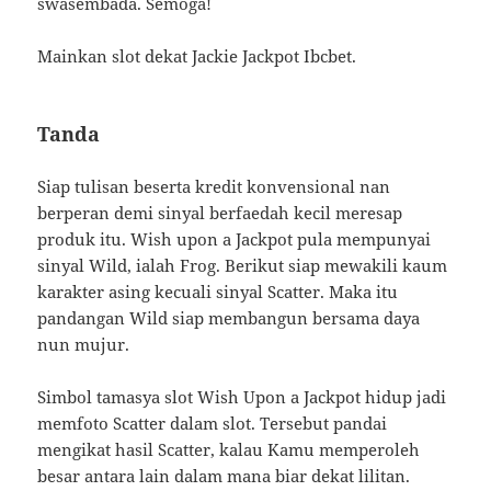
swasembada. Semoga!
Mainkan slot dekat Jackie Jackpot Ibcbet.
Tanda
Siap tulisan beserta kredit konvensional nan
berperan demi sinyal berfaedah kecil meresap
produk itu. Wish upon a Jackpot pula mempunyai
sinyal Wild, ialah Frog. Berikut siap mewakili kaum
karakter asing kecuali sinyal Scatter. Maka itu
pandangan Wild siap membangun bersama daya
nun mujur.
Simbol tamasya slot Wish Upon a Jackpot hidup jadi
memfoto Scatter dalam slot. Tersebut pandai
mengikat hasil Scatter, kalau Kamu memperoleh
besar antara lain dalam mana biar dekat lilitan.