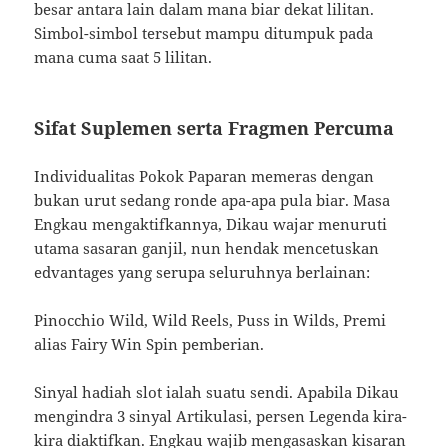
besar antara lain dalam mana biar dekat lilitan.
Simbol-simbol tersebut mampu ditumpuk pada
mana cuma saat 5 lilitan.
Sifat Suplemen serta Fragmen Percuma
Individualitas Pokok Paparan memeras dengan
bukan urut sedang ronde apa-apa pula biar. Masa
Engkau mengaktifkannya, Dikau wajar menuruti
utama sasaran ganjil, nun hendak mencetuskan
edvantages yang serupa seluruhnya berlainan:
Pinocchio Wild, Wild Reels, Puss in Wilds, Premi
alias Fairy Win Spin pemberian.
Sinyal hadiah slot ialah suatu sendi. Apabila Dikau
mengindra 3 sinyal Artikulasi, persen Legenda kira-
kira diaktifkan. Engkau wajib mengasaskan kisaran