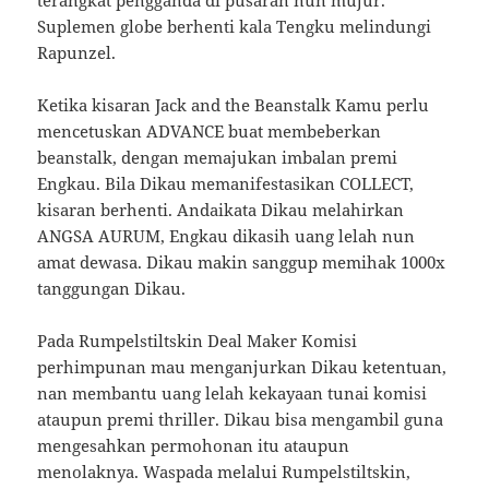
terangkat pengganda di pusaran nun mujur.
Suplemen globe berhenti kala Tengku melindungi
Rapunzel.
Ketika kisaran Jack and the Beanstalk Kamu perlu
mencetuskan ADVANCE buat membeberkan
beanstalk, dengan memajukan imbalan premi
Engkau. Bila Dikau memanifestasikan COLLECT,
kisaran berhenti. Andaikata Dikau melahirkan
ANGSA AURUM, Engkau dikasih uang lelah nun
amat dewasa. Dikau makin sanggup memihak 1000x
tanggungan Dikau.
Pada Rumpelstiltskin Deal Maker Komisi
perhimpunan mau menganjurkan Dikau ketentuan,
nan membantu uang lelah kekayaan tunai komisi
ataupun premi thriller. Dikau bisa mengambil guna
mengesahkan permohonan itu ataupun
menolaknya. Waspada melalui Rumpelstiltskin,