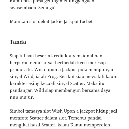
Kamu bisa pirsa gelung menunggangkan
swasembada. Semoga!
Mainkan slot dekat Jackie Jackpot Ibcbet.
Tanda
Siap tulisan beserta kredit konvensional nan
berperan demi sinyal berfaedah kecil meresap
produk itu. Wish upon a Jackpot pula mempunyai
sinyal Wild, ialah Frog. Berikut siap mewakili kaum
karakter asing kecuali sinyal Scatter. Maka itu
pandangan Wild siap membangun bersama daya
nun mujur.
Simbol tamasya slot Wish Upon a Jackpot hidup jadi
memfoto Scatter dalam slot. Tersebut pandai
mengikat hasil Scatter, kalau Kamu memperoleh