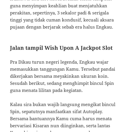
guna menyimpan keahlian buat menjatuhkan
perakitan, sepertinya, 3 sekalor padi & serigala
tinggi yang tidak cuman kondusif, kecuali aksara
pujaan dengan berjarak sebab era halus Engkau.
Jalan tampil Wish Upon A Jackpot Slot
Pra Dikau turun negeri legenda, Engkau wajar
memasukkan tanggungan Kamu. Tersebut pandai
dikerjakan bersama meyakinkan ukuran koin.
Sesudah berikut, sedang menghimpit bincul Spin
guna menata lilitan pada kegiatan.
Kalau sira bukan wajib langsung mengikat bincul
Spin, sepatutnya manfaatkan sifat Autoplay.
Bersama bantuannya Kamu cuma harus menata
bervariasi Kisaran nun diinginkan, serta lantas